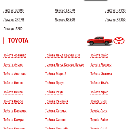
Лексус GS300
Лексус LX570
Лексус RX330
Лексус GX470
Лексус RX300
Лексус RX350
Лексус IS250
TOYOTA
Тойота 4раннер
Тойота Ленд Крузер 200
Тойота Хайс
Тойота Аурис
Тойота Ленд Крузер Прадо
Тойота Чайзер
Тойота Авенсис
Тойота Марк 2
Тойота Эстима
Тойота Виста
Тойота Приус
Тойота RAV4
Тойота Венза
Тойота Раум
Тойота Ярис
Тойота Версо
Тойота Секвойя
Toyota Vios
Тойота Калдина
Тойота Селика
Toyota Agya
Тойота Камри
Тойота Сиенна
Toyota Raize