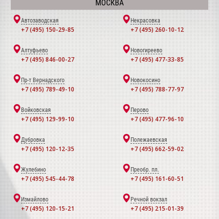
МОСКВА
Автозаводская
Некрасовка
+7 (495) 150-29-85
+7 (495) 260-10-12
Алтуфьево
Новогиреево
+7 (495) 846-00-27
+7 (495) 477-33-85
Пр-т Вернадского
Новокосино
+7 (495) 789-49-10
+7 (495) 788-77-97
Войковская
Перово
+7 (495) 129-99-10
+7 (495) 477-96-10
Дубровка
Полежаевская
+7 (495) 120-12-35
+7 (495) 662-59-02
Жулебино
Преобр. пл.
+7 (495) 545-44-78
+7 (495) 161-60-51
Измайлово
Речной вокзал
+7 (495) 120-15-21
+7 (495) 215-01-39