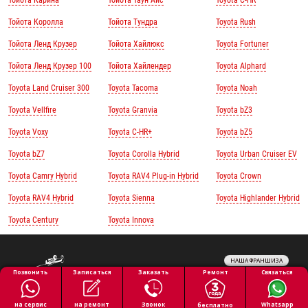
Тойота Карина
Тойота Таун Айс
Toyota C-HR
Тойота Королла
Тойота Тундра
Toyota Rush
Тойота Ленд Крузер
Тойота Хайлюкс
Toyota Fortuner
Тойота Ленд Крузер 100
Тойота Хайлендер
Toyota Alphard
Toyota Land Cruiser 300
Toyota Tacoma
Toyota Noah
Toyota Vellfire
Toyota Granvia
Toyota bZ3
Toyota Voxy
Toyota C-HR+
Toyota bZ5
Toyota bZ7
Toyota Corolla Hybrid
Toyota Urban Cruiser EV
Toyota Camry Hybrid
Toyota RAV4 Plug-in Hybrid
Toyota Crown
Toyota RAV4 Hybrid
Toyota Sienna
Toyota Highlander Hybrid
Toyota Century
Toyota Innova
НАША ФРАНШИЗА
Обработка персональных данных
Ремонт
Позвонить
Заказать
Связаться
Записаться
Политика конфиденциальности
Полезная информация
на ремонт
на сервис
Звонок
Whatsapp
бесплатно