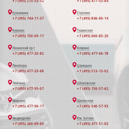
+7 (495) 215-53-52
+7 (495) 477-53-84
Кузьминки
Строгино
+7 (495) 744-11-37
+7 (495) 846-00-14
Куркино
Тушинская
+7 (495) 150-09-17
+7 (495) 660-83-20
Ленинский пр-т
Ховрино
+7 (495) 477-33-82
+7 (495) 477-66-78
Лихоборы
Царицыно
+7 (495) 477-33-68
+7 (495) 513-13-02
Люблино
Щёлковская
+7 (495) 677-95-07
+7 (495) 150-57-62
Марьино
Щукинская
+7 (495) 477-96-17
+7 (495) 540-57-93
Медведково
Юж. Бутово
+7 (495) 260-09-60
+7 (495) 477-51-03