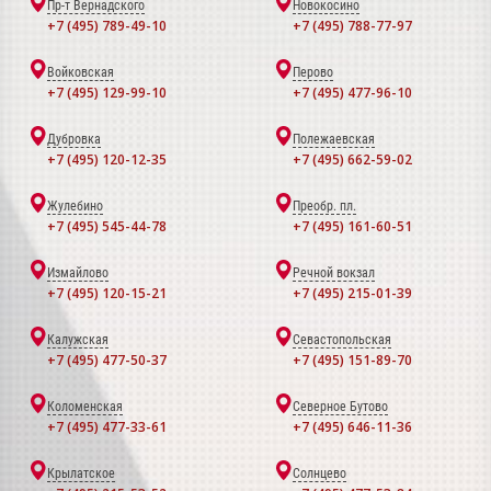
Пр-т Вернадского
Новокосино
+7 (495) 789-49-10
+7 (495) 788-77-97
Войковская
Перово
+7 (495) 129-99-10
+7 (495) 477-96-10
Дубровка
Полежаевская
+7 (495) 120-12-35
+7 (495) 662-59-02
Жулебино
Преобр. пл.
+7 (495) 545-44-78
+7 (495) 161-60-51
Измайлово
Речной вокзал
+7 (495) 120-15-21
+7 (495) 215-01-39
Калужская
Севастопольская
+7 (495) 477-50-37
+7 (495) 151-89-70
Коломенская
Северное Бутово
+7 (495) 477-33-61
+7 (495) 646-11-36
Крылатское
Солнцево