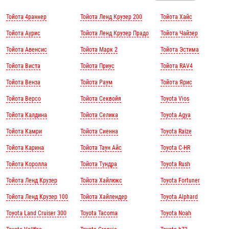
Тойота 4раннер
Тойота Ленд Крузер 200
Тойота Хайс
Тойота Аурис
Тойота Ленд Крузер Прадо
Тойота Чайзер
Тойота Авенсис
Тойота Марк 2
Тойота Эстима
Тойота Виста
Тойота Приус
Тойота RAV4
Тойота Венза
Тойота Раум
Тойота Ярис
Тойота Версо
Тойота Секвойя
Toyota Vios
Тойота Калдина
Тойота Селика
Toyota Agya
Тойота Камри
Тойота Сиенна
Toyota Raize
Тойота Карина
Тойота Таун Айс
Toyota C-HR
Тойота Королла
Тойота Тундра
Toyota Rush
Тойота Ленд Крузер
Тойота Хайлюкс
Toyota Fortuner
Тойота Ленд Крузер 100
Тойота Хайлендер
Toyota Alphard
Toyota Land Cruiser 300
Toyota Tacoma
Toyota Noah