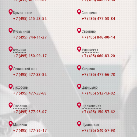
Крылатское
Солнцево
+7 (495) 215-53-52
+7 (495) 477-53-84
Кузьминки
Строгино
+7 (495) 744-11-37
+7 (495) 846-00-14
Куркино
Тушинская
+7 (495) 150-09-17
+7 (495) 660-83-20
Ленинский пр-т
Ховрино
+7 (495) 477-33-82
+7 (495) 477-66-78
Лихоборы
Царицыно
+7 (495) 477-33-68
+7 (495) 513-13-02
Люблино
Щёлковская
+7 (495) 677-95-07
+7 (495) 150-57-62
Марьино
Щукинская
+7 (495) 477-96-17
+7 (495) 540-57-93