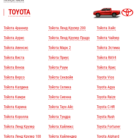
TOYOTA
Тойота 4раннер
Тойота Ленд Крузер 200
Тойота Хайс
Тойота Аурис
Тойота Ленд Крузер Прадо
Тойота Чайзер
Тойота Авенсис
Тойота Марк 2
Тойота Эстима
Тойота Виста
Тойота Приус
Тойота RAV4
Тойота Венза
Тойота Раум
Тойота Ярис
Тойота Версо
Тойота Секвойя
Toyota Vios
Тойота Калдина
Тойота Селика
Toyota Agya
Тойота Камри
Тойота Сиенна
Toyota Raize
Тойота Карина
Тойота Таун Айс
Toyota C-HR
Тойота Королла
Тойота Тундра
Toyota Rush
Тойота Ленд Крузер
Тойота Хайлюкс
Toyota Fortuner
Тойота Ленд Крузер 100
Тойота Хайлендер
Toyota Alphard