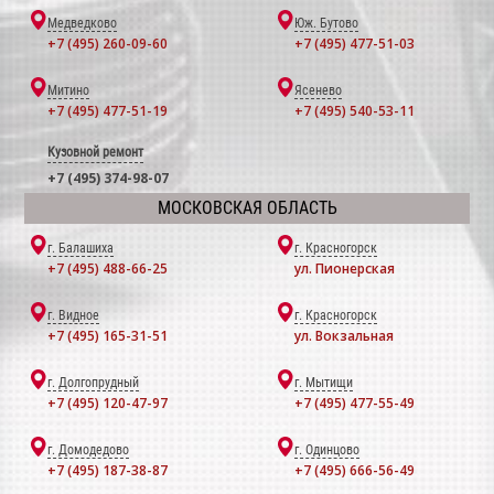
Медведково
Юж. Бутово
+7 (495) 260-09-60
+7 (495) 477-51-03
Митино
Ясенево
+7 (495) 477-51-19
+7 (495) 540-53-11
Кузовной ремонт
+7 (495) 374-98-07
МОСКОВСКАЯ ОБЛАСТЬ
г. Балашиха
г. Красногорск
+7 (495) 488-66-25
ул. Пионерская
г. Видное
г. Красногорск
+7 (495) 165-31-51
ул. Вокзальная
г. Долгопрудный
г. Мытищи
+7 (495) 120-47-97
+7 (495) 477-55-49
г. Домодедово
г. Одинцово
+7 (495) 187-38-87
+7 (495) 666-56-49