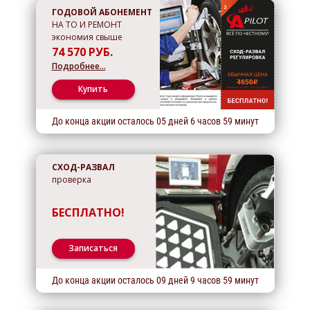
ГОДОВОЙ АБОНЕМЕНТ
НА ТО И РЕМОНТ
экономия свыше
74 570 РУБ.
Подробнее…
Купить
До конца акции осталось
05
дней
6
часов
59
минут
СХОД-РАЗВАЛ
проверка
БЕСПЛАТНО!
Записаться
До конца акции осталось
09
дней
9
часов
59
минут