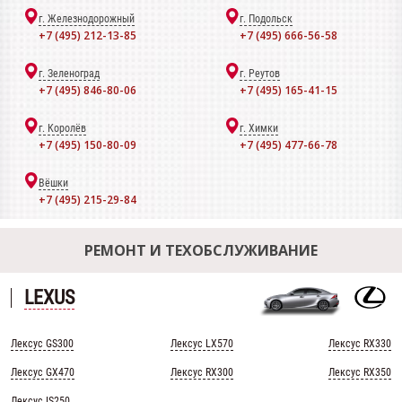
г. Железнодорожный
г. Подольск
+7 (495) 212-13-85
+7 (495) 666-56-58
г. Зеленоград
г. Реутов
+7 (495) 846-80-06
+7 (495) 165-41-15
г. Королёв
г. Химки
+7 (495) 150-80-09
+7 (495) 477-66-78
Вёшки
+7 (495) 215-29-84
РЕМОНТ И ТЕХОБСЛУЖИВАНИЕ
LEXUS
Лексус GS300
Лексус LX570
Лексус RX330
Лексус GX470
Лексус RX300
Лексус RX350
Лексус IS250