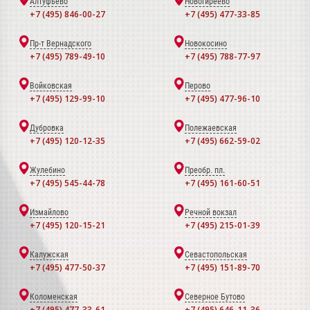
Алтуфьево
Новогиреево
+7 (495) 846-00-27
+7 (495) 477-33-85
Пр-т Вернадского
Новокосино
+7 (495) 789-49-10
+7 (495) 788-77-97
Войковская
Перово
+7 (495) 129-99-10
+7 (495) 477-96-10
Дубровка
Полежаевская
+7 (495) 120-12-35
+7 (495) 662-59-02
Жулебино
Преобр. пл.
+7 (495) 545-44-78
+7 (495) 161-60-51
Измайлово
Речной вокзал
+7 (495) 120-15-21
+7 (495) 215-01-39
Калужская
Севастопольская
+7 (495) 477-50-37
+7 (495) 151-89-70
Коломенская
Северное Бутово
+7 (495) 477-33-61
+7 (495) 646-11-36