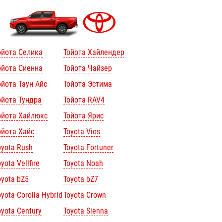
ойота Селика
Тойота Хайлендер
ойота Сиенна
Тойота Чайзер
ойота Таун Айс
Тойота Эстима
ойота Тундра
Тойота RAV4
ойота Хайлюкс
Тойота Ярис
ойота Хайс
Toyota Vios
oyota Rush
Toyota Fortuner
yota Vellfire
Toyota Noah
oyota bZ5
Toyota bZ7
oyota Corolla Hybrid
Toyota Crown
oyota Century
Toyota Sienna