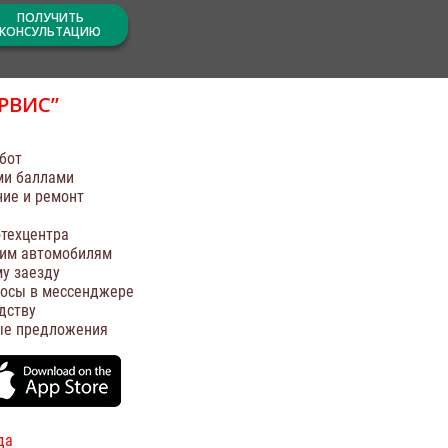
ПОЛУЧИТЬ
КОНСУЛЬТАЦИЮ
РВИС”
бот
ми баллами
ние и ремонт
техцентра
оим автомобилям
у заезду
росы в мессенджере
дству
ые предложения
да