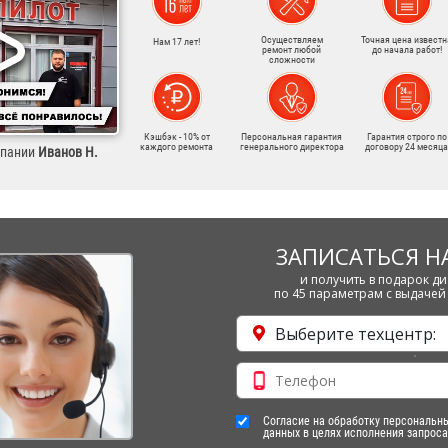
Осуществляем
Точная цена известн
Нам 17 лет!
ремонт любой
до начала работ!
сложности
Кэшбэк - 10% от
Персональная гарантия
Гарантия строго по
каждого ремонта
генерального директора
договору 24 месяца
мпании
Иванов Н.
ЗАПИСАТЬСЯ Н
и получить в подарок ди
по 45 параметрам с выдачей 
Выберите техцентр:
Согласие на обработку персональн
данных в целях исполнения запроса