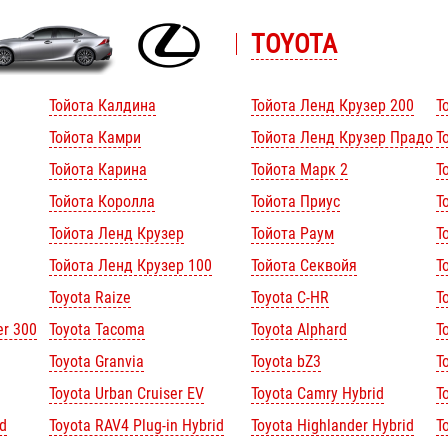
TOYOTA
Тойота Калдина
Тойота Ленд Крузер 200
Т
Тойота Камри
Тойота Ленд Крузер Прадо
Т
Тойота Карина
Тойота Марк 2
Т
Тойота Королла
Тойота Приус
Т
Тойота Ленд Крузер
Тойота Раум
Т
Тойота Ленд Крузер 100
Тойота Секвойя
Т
Toyota Raize
Toyota C-HR
T
er 300
Toyota Tacoma
Toyota Alphard
To
Toyota Granvia
Toyota bZ3
T
Toyota Urban Cruiser EV
Toyota Camry Hybrid
T
d
Toyota RAV4 Plug-in Hybrid
Toyota Highlander Hybrid
T