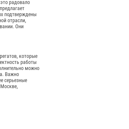
 это радовало
 предлагает
рых подтверждены
ой отрасли,
вании. Они
регатов, которые
ректность работы
полнительно можно
а. Важно
ее серьезные
 Москве,