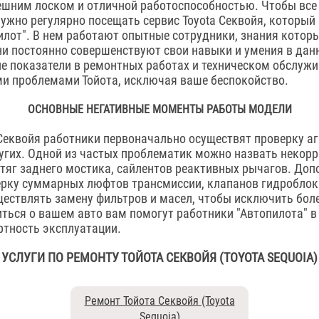
ешним лоском и отличной работоспособностью. Чтобы все
нужно регулярно посещать сервис Toyota Секвойя, который
илот". В нем работают опытные сотрудники, знания кото
и постоянно совершенствуют свои навыки и умения в данн
е показатели в ремонтных работах и техническом обслужи
и проблемами Тойота, исключая ваше беспокойство.
ОСНОВНЫЕ НЕГАТИВНЫЕ МОМЕНТЫ РАБОТЫ МОДЕЛИ
 Секвойя работники первоначально осуществят проверку аг
гих. Одной из частых проблематик можно назвать некор
тяг заднего мостика, сайлентов реактивных рычагов. До
ерку суммарных люфтов трансмиссии, клапанов гидроблок
ествлять замену фильтров и масел, чтобы исключить бол
ться о вашем авто вам помогут работники "Автопилота" в
ртность эксплуатации.
УСЛУГИ ПО РЕМОНТУ ТОЙОТА СЕКВОЙЯ (TOYOTA SEQUOIA)
Ремонт Тойота Секвойя (Toyota
Sequoia)