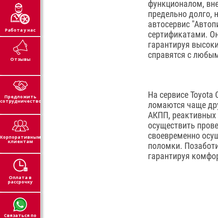
функционалом, вн
предельно долго, 
автосервис "Автоп
Работа у нас
сертификатами. Он
гарантируя высоки
справятся с любым
Отзывы
На сервисе Toyota
Предложить
сотрудничество
ломаются чаще дру
АКПП, реактивных 
осуществить пров
своевременно осущ
Корпоративным
клиентам
поломки. Позаботи
гарантируя комфо
Оплата в
рассрочку
Связаться по