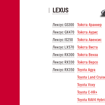
LEXUS
Лексус GS300
Тойота 4раннер
Лексус GX470
Тойота Аурис
Лексус IS250
Тойота Авенсис
Лексус LX570
Тойота Виста
Лексус RX300
Тойота Венза
Лексус RX330
Тойота Версо
Лексус RX350
Toyota Agya
Toyota Land Cruis
Toyota Voxy
Toyota C-HR+
Toyota RAV4 Hybri