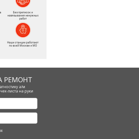
а
Без преписок и
навязывания ненужных
работ
Наши станции работают
по всей Москве и МО
А РЕМОНТ
агностику а/м
чек-листа на руки
ых