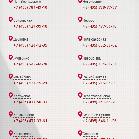
Пр-т Вернадского
Новокосино
+7 (495) 789-49-10
+7 (495) 788-77-97
Войковская
Перово
+7 (495) 129-99-10
+7 (495) 477-96-10
Дубровка
Полежаевская
+7 (495) 120-12-35
+7 (495) 662-59-02
Жулебино
Преобр. пл.
+7 (495) 545-44-78
+7 (495) 161-60-51
Измайлово
Речной вокзал
+7 (495) 120-15-21
+7 (495) 215-01-39
Калужская
Севастопольская
+7 (495) 477-50-37
+7 (495) 151-89-70
Коломенская
Северное Бутово
+7 (495) 477-33-61
+7 (495) 646-11-36
Крылатское
Солнцево