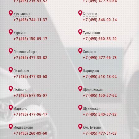
+7 (495) 215-53-52
+7 (495) 477-53-84
Кузьминки
Строгино
+7 (495) 744-11-37
+7 (495) 846-00-14
Куркино
Тушинская
+7 (495) 150-09-17
+7 (495) 660-83-20
Ленинский пр-т
Ховрино
+7 (495) 477-33-82
+7 (495) 477-66-78
Лихоборы
Царицыно
+7 (495) 477-33-68
+7 (495) 513-13-02
Люблино
Щёлковская
+7 (495) 677-95-07
+7 (495) 150-57-62
Марьино
Щукинская
+7 (495) 477-96-17
+7 (495) 540-57-93
Медведково
Юж. Бутово
+7 (495) 260-09-60
+7 (495) 477-51-03