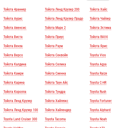
Тойота 4раннер
Тойота Ленд Крузер 200
Тойота Хайс
Тойота Аурис
Тойота Ленд Крузер Прадо
Тойота Чайзер
Тойота Авенсис
Тойота Марк 2
Тойота Эстима
Тойота Виста
Тойота Приус
Тойота RAV4
Тойота Венза
Тойота Раум
Тойота Ярис
Тойота Версо
Тойота Секвойя
Toyota Vios
Тойота Калдина
Тойота Селика
Toyota Agya
Тойота Камри
Тойота Сиенна
Toyota Raize
Тойота Карина
Тойота Таун Айс
Toyota C-HR
Тойота Королла
Тойота Тундра
Toyota Rush
Тойота Ленд Крузер
Тойота Хайлюкс
Toyota Fortuner
Тойота Ленд Крузер 100
Тойота Хайлендер
Toyota Alphard
Toyota Land Cruiser 300
Toyota Tacoma
Toyota Noah