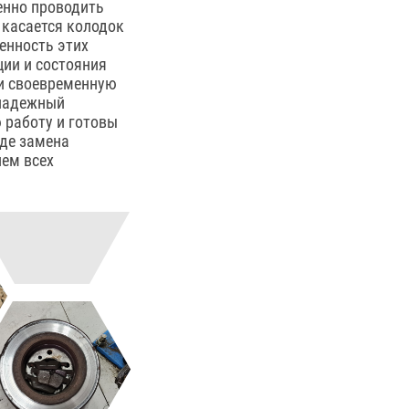
енно проводить
 касается колодок
енность этих
ции и состояния
ти своевременную
 надежный
 работу и готовы
где замена
ием всех