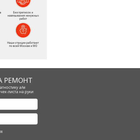
а
Без преписок и
навязывания ненужных
работ
Наши станции работают
по всей Москве и МО
А РЕМОНТ
агностику а/м
чек-листа на руки
ых