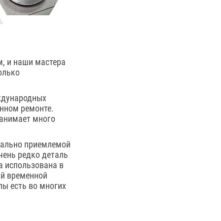
м, и наши мастера
олько
ждународных
енном ремонте.
занимает много
мально приемлемой
очень редко деталь
ла использована в
ий временной
лы есть во многих