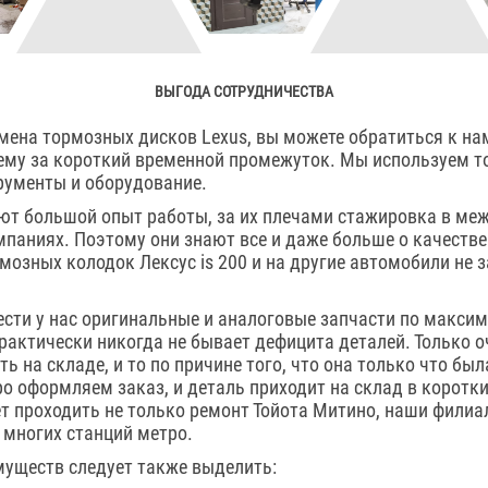
ВЫГОДА СОТРУДНИЧЕСТВА
мена тормозных дисков Lexus, вы можете обратиться к на
ему за короткий временной промежуток. Мы используем т
рументы и оборудование.
ют большой опыт работы, за их плечами стажировка в ме
мпаниях. Поэтому они знают все и даже больше о качеств
мозных колодок Лексус is 200 и на другие автомобили не 
сти у нас оригинальные и аналоговые запчасти по макси
практически никогда не бывает дефицита деталей. Только 
ь на складе, и то по причине того, что она только что бы
о оформляем заказ, и деталь приходит на склад в коротк
 проходить не только ремонт Тойота Митино, наши филиа
у многих станций метро.
уществ следует также выделить: