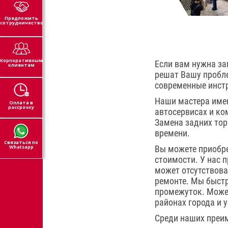
Предложить
сотрудничество
Корпоративным
Если вам нужна за
клиентам
решат Вашу пробл
современные инст
Наши мастера име
Оплата в
рассрочку
автосервисах и ко
Замена задних тор
времени.
Связаться по
Whatsapp
Вы можете приобре
стоимости. У нас 
может отсутствоват
ремонте. Мы быстр
промежуток. Может
районах города и 
Среди наших преим