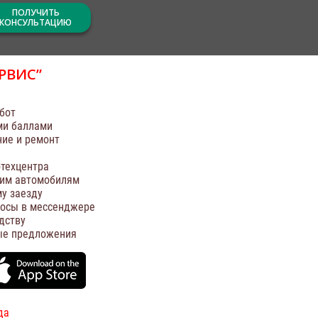
ПОЛУЧИТЬ
КОНСУЛЬТАЦИЮ
РВИС”
бот
ми баллами
ние и ремонт
техцентра
оим автомобилям
у заезду
росы в мессенджере
дству
ые предложения
да