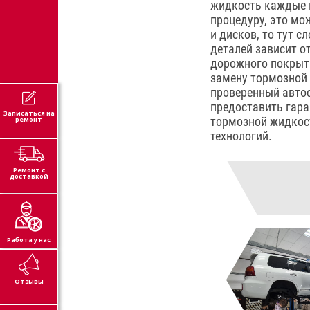
жидкость каждые п
процедуру, это мо
и дисков, то тут 
деталей зависит о
дорожного покрыти
замену тормозной 
проверенный автос
предоставить гара
Записаться на
тормозной жидкост
ремонт
технологий.
Ремонт с
доставкой
Работа у нас
Отзывы