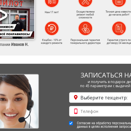
Осуществляем
Точная цена известн
Нам 17 лет!
ремонт любой
до начала работ!
сложности
Кэшбэк - 10% от
Персональная гарантия
Гарантия строго по
каждого ремонта
генерального директора
договору 24 месяца
мпании
Иванов Н.
ЗАПИСАТЬСЯ Н
и получить в подарок ди
по 45 параметрам с выдачей 
Выберите техцентр:
Согласие на обработку персональн
данных в целях исполнения запроса