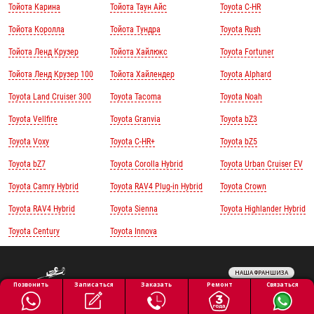
Тойота Карина
Тойота Таун Айс
Toyota C-HR
Тойота Королла
Тойота Тундра
Toyota Rush
Тойота Ленд Крузер
Тойота Хайлюкс
Toyota Fortuner
Тойота Ленд Крузер 100
Тойота Хайлендер
Toyota Alphard
Toyota Land Cruiser 300
Toyota Tacoma
Toyota Noah
Toyota Vellfire
Toyota Granvia
Toyota bZ3
Toyota Voxy
Toyota C-HR+
Toyota bZ5
Toyota bZ7
Toyota Corolla Hybrid
Toyota Urban Cruiser EV
Toyota Camry Hybrid
Toyota RAV4 Plug-in Hybrid
Toyota Crown
Toyota RAV4 Hybrid
Toyota Sienna
Toyota Highlander Hybrid
Toyota Century
Toyota Innova
НАША ФРАНШИЗА
Обработка персональных данных
Ремонт
Позвонить
Заказать
Связаться
Записаться
Политика конфиденциальности
Полезная информация