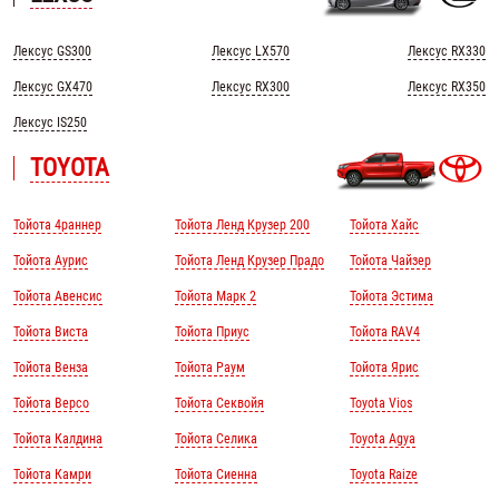
Лексус GS300
Лексус LX570
Лексус RX330
Лексус GX470
Лексус RX300
Лексус RX350
Лексус IS250
TOYOTA
Тойота 4раннер
Тойота Ленд Крузер 200
Тойота Хайс
Тойота Аурис
Тойота Ленд Крузер Прадо
Тойота Чайзер
Тойота Авенсис
Тойота Марк 2
Тойота Эстима
Тойота Виста
Тойота Приус
Тойота RAV4
Тойота Венза
Тойота Раум
Тойота Ярис
Тойота Версо
Тойота Секвойя
Toyota Vios
Тойота Калдина
Тойота Селика
Toyota Agya
Тойота Камри
Тойота Сиенна
Toyota Raize