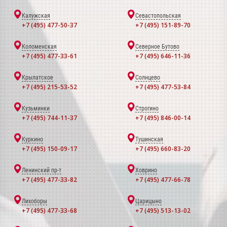
Калужская
Севастопольская
+7 (495) 477-50-37
+7 (495) 151-89-70
Коломенская
Северное Бутово
+7 (495) 477-33-61
+7 (495) 646-11-36
Крылатское
Солнцево
+7 (495) 215-53-52
+7 (495) 477-53-84
Кузьминки
Строгино
+7 (495) 744-11-37
+7 (495) 846-00-14
Куркино
Тушинская
+7 (495) 150-09-17
+7 (495) 660-83-20
Ленинский пр-т
Ховрино
+7 (495) 477-33-82
+7 (495) 477-66-78
Лихоборы
Царицыно
+7 (495) 477-33-68
+7 (495) 513-13-02