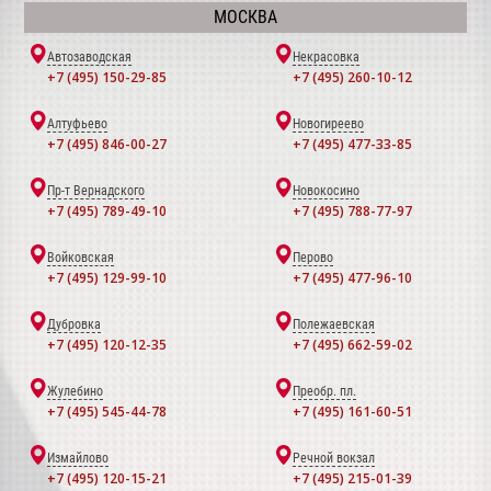
МОСКВА
Автозаводская
Некрасовка
+7 (495) 150-29-85
+7 (495) 260-10-12
Алтуфьево
Новогиреево
+7 (495) 846-00-27
+7 (495) 477-33-85
Пр-т Вернадского
Новокосино
+7 (495) 789-49-10
+7 (495) 788-77-97
Войковская
Перово
+7 (495) 129-99-10
+7 (495) 477-96-10
Дубровка
Полежаевская
+7 (495) 120-12-35
+7 (495) 662-59-02
Жулебино
Преобр. пл.
+7 (495) 545-44-78
+7 (495) 161-60-51
Измайлово
Речной вокзал
+7 (495) 120-15-21
+7 (495) 215-01-39