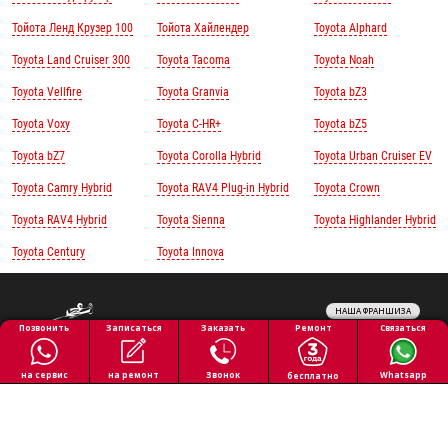
Тойота Ленд Крузер 100
Тойота Хайлендер
Toyota Alphard
Toyota Land Cruiser 300
Toyota Tacoma
Toyota Noah
Toyota Vellfire
Toyota Granvia
Toyota bZ3
Toyota Voxy
Toyota C-HR+
Toyota bZ5
Toyota bZ7
Toyota Corolla Hybrid
Toyota Urban Cruiser EV
Toyota Camry Hybrid
Toyota RAV4 Plug-in Hybrid
Toyota Crown
Toyota RAV4 Hybrid
Toyota Sienna
Toyota Highlander Hybrid
Toyota Century
Toyota Innova
НАША ФРАНШИЗА
Обработка персональных данных
Ремонт
Позвонить
Заказать
Связаться
Записаться
Политика конфиденциальности
Полезная информация
на ремонт
на сервис
Звонок
Whatsapp
бесплатно
Все права защищены © 2026 АВТОПИЛОТ