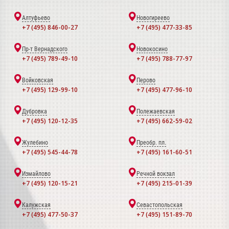
Алтуфьево
Новогиреево
+7 (495) 846-00-27
+7 (495) 477-33-85
Пр-т Вернадского
Новокосино
+7 (495) 789-49-10
+7 (495) 788-77-97
Войковская
Перово
+7 (495) 129-99-10
+7 (495) 477-96-10
Дубровка
Полежаевская
+7 (495) 120-12-35
+7 (495) 662-59-02
Жулебино
Преобр. пл.
+7 (495) 545-44-78
+7 (495) 161-60-51
Измайлово
Речной вокзал
+7 (495) 120-15-21
+7 (495) 215-01-39
Калужская
Севастопольская
+7 (495) 477-50-37
+7 (495) 151-89-70