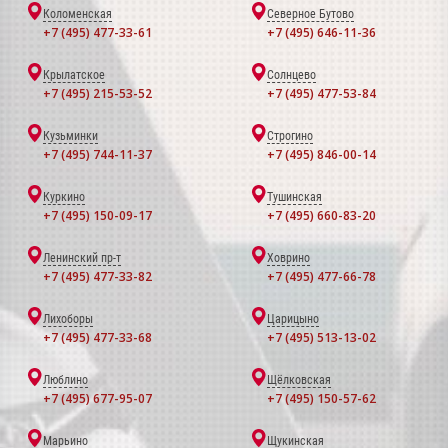
Коломенская
Северное Бутово
+7 (495) 477-33-61
+7 (495) 646-11-36
Крылатское
Солнцево
+7 (495) 215-53-52
+7 (495) 477-53-84
Кузьминки
Строгино
+7 (495) 744-11-37
+7 (495) 846-00-14
Куркино
Тушинская
+7 (495) 150-09-17
+7 (495) 660-83-20
Ленинский пр-т
Ховрино
+7 (495) 477-33-82
+7 (495) 477-66-78
Лихоборы
Царицыно
+7 (495) 477-33-68
+7 (495) 513-13-02
Люблино
Щёлковская
+7 (495) 677-95-07
+7 (495) 150-57-62
Марьино
Щукинская