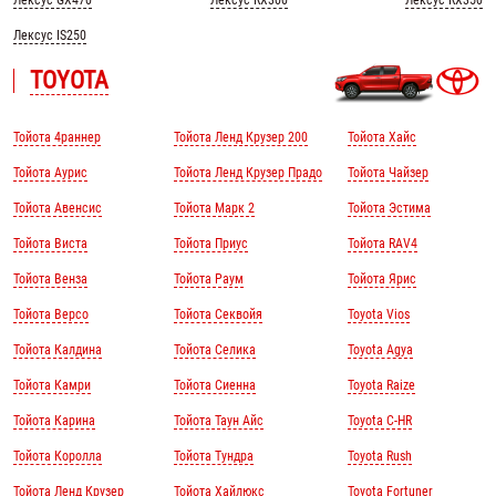
Лексус GX470
Лексус RX300
Лексус RX350
Лексус IS250
TOYOTA
Тойота 4раннер
Тойота Ленд Крузер 200
Тойота Хайс
Тойота Аурис
Тойота Ленд Крузер Прадо
Тойота Чайзер
Тойота Авенсис
Тойота Марк 2
Тойота Эстима
Тойота Виста
Тойота Приус
Тойота RAV4
Тойота Венза
Тойота Раум
Тойота Ярис
Тойота Версо
Тойота Секвойя
Toyota Vios
Тойота Калдина
Тойота Селика
Toyota Agya
Тойота Камри
Тойота Сиенна
Toyota Raize
Тойота Карина
Тойота Таун Айс
Toyota C-HR
Тойота Королла
Тойота Тундра
Toyota Rush
Тойота Ленд Крузер
Тойота Хайлюкс
Toyota Fortuner