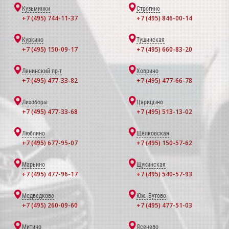
Кузьминки
Строгино
+7 (495) 744-11-37
+7 (495) 846-00-14
Куркино
Тушинская
+7 (495) 150-09-17
+7 (495) 660-83-20
Ленинский пр-т
Ховрино
+7 (495) 477-33-82
+7 (495) 477-66-78
Лихоборы
Царицыно
+7 (495) 477-33-68
+7 (495) 513-13-02
Люблино
Щёлковская
+7 (495) 677-95-07
+7 (495) 150-57-62
Марьино
Щукинская
+7 (495) 477-96-17
+7 (495) 540-57-93
Медведково
Юж. Бутово
+7 (495) 260-09-60
+7 (495) 477-51-03
Митино
Ясенево