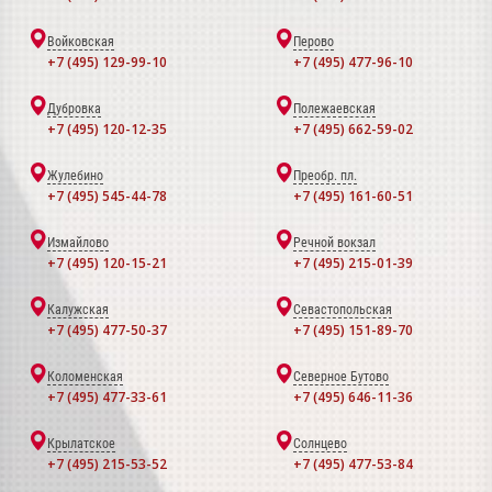
Войковская
Перово
+7 (495) 129-99-10
+7 (495) 477-96-10
Дубровка
Полежаевская
+7 (495) 120-12-35
+7 (495) 662-59-02
Жулебино
Преобр. пл.
+7 (495) 545-44-78
+7 (495) 161-60-51
Измайлово
Речной вокзал
+7 (495) 120-15-21
+7 (495) 215-01-39
Калужская
Севастопольская
+7 (495) 477-50-37
+7 (495) 151-89-70
Коломенская
Северное Бутово
+7 (495) 477-33-61
+7 (495) 646-11-36
Крылатское
Солнцево
+7 (495) 215-53-52
+7 (495) 477-53-84