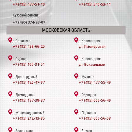
+7 (495) 477-51-19
+7 (495) 540-53-11
Кузовной ремонт
+7 (495) 374-98-07
МОСКОВСКАЯ ОБЛАСТЬ
г. Балашиха
г. Красногорск
+7 (495) 488-66-25
ул. Пионерская
г. Видное
г. Красногорск
+7 (495) 165-31-51
ул. Вокзальная
г. Долгопрудный
г. Мытищи
+7 (495) 120-47-97
+7 (495) 477-55-49
г. Домодедово
г. Одинцово
+7 (495) 187-38-87
+7 (495) 666-56-49
г. Железнодорожный
г. Подольск
+7 (495) 212-13-85
+7 (495) 666-56-58
г. Зеленоград
г. Реутов