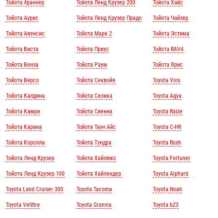
Тойота 4раннер
Тойота Ленд Крузер 200
Тойота Хайс
Тойота Аурис
Тойота Ленд Крузер Прадо
Тойота Чайзер
Тойота Авенсис
Тойота Марк 2
Тойота Эстима
Тойота Виста
Тойота Приус
Тойота RAV4
Тойота Венза
Тойота Раум
Тойота Ярис
Тойота Версо
Тойота Секвойя
Toyota Vios
Тойота Калдина
Тойота Селика
Toyota Agya
Тойота Камри
Тойота Сиенна
Toyota Raize
Тойота Карина
Тойота Таун Айс
Toyota C-HR
Тойота Королла
Тойота Тундра
Toyota Rush
Тойота Ленд Крузер
Тойота Хайлюкс
Toyota Fortuner
Тойота Ленд Крузер 100
Тойота Хайлендер
Toyota Alphard
Toyota Land Cruiser 300
Toyota Tacoma
Toyota Noah
Toyota Vellfire
Toyota Granvia
Toyota bZ3