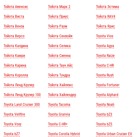
Тойота Авенсис
Тойота Марк 2
Тойота Эстима
Тойота Виста
Тойота Приус
Тойота RAV4
Тойота Венза
Тойота Раум
Тойота Ярис
Тойота Версо
Тойота Секвойя
Toyota Vios
Тойота Калдина
Тойота Селика
Toyota Agya
Тойота Камри
Тойота Сиенна
Toyota Raize
Тойота Карина
Тойота Таун Айс
Toyota C-HR
Тойота Королла
Тойота Тундра
Toyota Rush
Тойота Ленд Крузер
Тойота Хайлюкс
Toyota Fortuner
Тойота Ленд Крузер 100
Тойота Хайлендер
Toyota Alphard
Toyota Land Cruiser 300
Toyota Tacoma
Toyota Noah
Toyota Vellfire
Toyota Granvia
Toyota bZ3
Toyota Voxy
Toyota C-HR+
Toyota bZ5
Toyota bZ7
Toyota Corolla Hybrid
Toyota Urban Cruiser EV