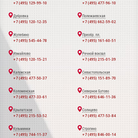
+7 (495) 129-99-10
+7 (495) 477-96-10
Дубровка
Полежаевская
+7 (495) 120-12-35
+7 (495) 662-59-02
Жулебино
Преобр. пл.
+7 (495) 545-44-78
+7 (495) 161-60-51
Измайлово
Речной вокзал
+7 (495) 120-15-21
+7 (495) 215-01-39
Калужская
Севастопольская
+7 (495) 477-50-37
+7 (495) 151-89-70
Коломенская
Северное Бутово
+7 (495) 477-33-61
+7 (495) 646-11-36
Крылатское
Солнцево
+7 (495) 215-53-52
+7 (495) 477-53-84
Кузьминки
Строгино
+7 (495) 744-11-37
+7 (495) 846-00-14