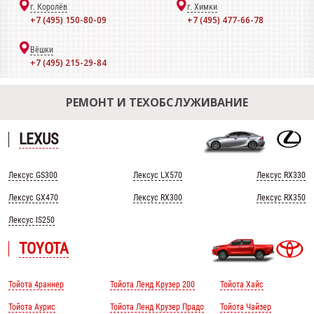
г. Королёв
г. Химки
+7 (495) 150-80-09
+7 (495) 477-66-78
Вёшки
+7 (495) 215-29-84
РЕМОНТ И ТЕХОБСЛУЖИВАНИЕ
LEXUS
Лексус GS300
Лексус LX570
Лексус RX330
Лексус GX470
Лексус RX300
Лексус RX350
Лексус IS250
TOYOTA
Тойота 4раннер
Тойота Ленд Крузер 200
Тойота Хайс
Тойота Аурис
Тойота Ленд Крузер Прадо
Тойота Чайзер