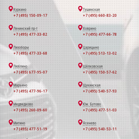
Куркино
Тушинская
+7 (495) 150-09-17
+7 (495) 660-83-20
Ленинский пр-т
Ховрино
+7 (495) 477-33-82
+7 (495) 477-66-78
Лихоборы
Царицыно
+7 (495) 477-33-68
+7 (495) 513-13-02
Люблино
Щёлковская
+7 (495) 677-95-07
+7 (495) 150-57-62
Марьино
Щукинская
+7 (495) 477-96-17
+7 (495) 540-57-93
Медведково
Юж. Бутово
+7 (495) 260-09-60
+7 (495) 477-51-03
Митино
Ясенево
+7 (495) 477-51-19
+7 (495) 540-53-11