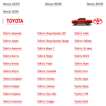
Лексус GX470
Лексус RX300
Лексус RX350
Лексус IS250
TOYOTA
Тойота 4раннер
Тойота Ленд Крузер 200
Тойота Хайс
Тойота Аурис
Тойота Ленд Крузер Прадо
Тойота Чайзер
Тойота Авенсис
Тойота Марк 2
Тойота Эстима
Тойота Виста
Тойота Приус
Тойота RAV4
Тойота Венза
Тойота Раум
Тойота Ярис
Тойота Версо
Тойота Секвойя
Toyota Vios
Тойота Калдина
Тойота Селика
Toyota Agya
Тойота Камри
Тойота Сиенна
Toyota Raize
Тойота Карина
Тойота Таун Айс
Toyota C-HR
Тойота Королла
Тойота Тундра
Toyota Rush