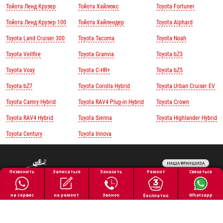
Тойота Ленд Крузер
Тойота Хайлюкс
Toyota Fortuner
Тойота Ленд Крузер 100
Тойота Хайлендер
Toyota Alphard
Toyota Land Cruiser 300
Toyota Tacoma
Toyota Noah
Toyota Vellfire
Toyota Granvia
Toyota bZ3
Toyota Voxy
Toyota C-HR+
Toyota bZ5
Toyota bZ7
Toyota Corolla Hybrid
Toyota Urban Cruiser EV
Toyota Camry Hybrid
Toyota RAV4 Plug-in Hybrid
Toyota Crown
Toyota RAV4 Hybrid
Toyota Sienna
Toyota Highlander Hybrid
Toyota Century
Toyota Innova
НАША ФРАНШИЗА
Обработка персональных данных
Ремонт
Позвонить
Заказать
Связаться
Записаться
Политика конфиденциальности
Полезная информация
на ремонт
на сервис
Звонок
Whatsapp
бесплатно
Все права защищены © 2026 АВТОПИЛОТ