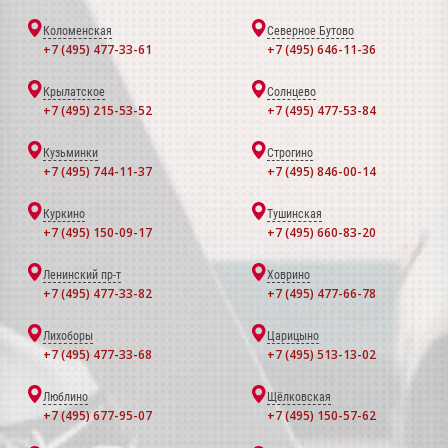
Коломенская
Северное Бутово
+7 (495) 477-33-61
+7 (495) 646-11-36
Крылатское
Солнцево
+7 (495) 215-53-52
+7 (495) 477-53-84
Кузьминки
Строгино
+7 (495) 744-11-37
+7 (495) 846-00-14
Куркино
Тушинская
+7 (495) 150-09-17
+7 (495) 660-83-20
Ленинский пр-т
Ховрино
+7 (495) 477-33-82
+7 (495) 477-66-78
Лихоборы
Царицыно
+7 (495) 477-33-68
+7 (495) 513-13-02
Люблино
Щёлковская
+7 (495) 677-95-07
+7 (495) 150-57-62