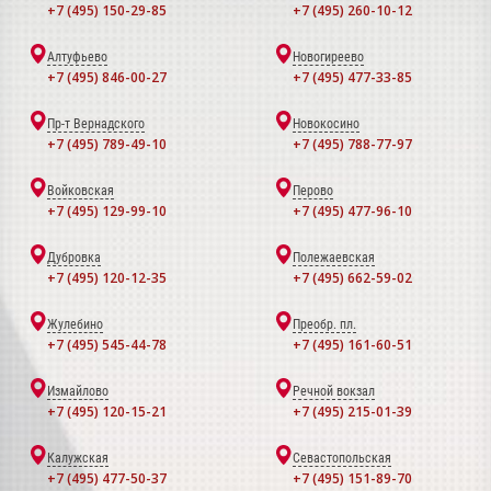
+7 (495) 150-29-85
+7 (495) 260-10-12
Алтуфьево
Новогиреево
+7 (495) 846-00-27
+7 (495) 477-33-85
Пр-т Вернадского
Новокосино
+7 (495) 789-49-10
+7 (495) 788-77-97
Войковская
Перово
+7 (495) 129-99-10
+7 (495) 477-96-10
Дубровка
Полежаевская
+7 (495) 120-12-35
+7 (495) 662-59-02
Жулебино
Преобр. пл.
+7 (495) 545-44-78
+7 (495) 161-60-51
Измайлово
Речной вокзал
+7 (495) 120-15-21
+7 (495) 215-01-39
Калужская
Севастопольская
+7 (495) 477-50-37
+7 (495) 151-89-70