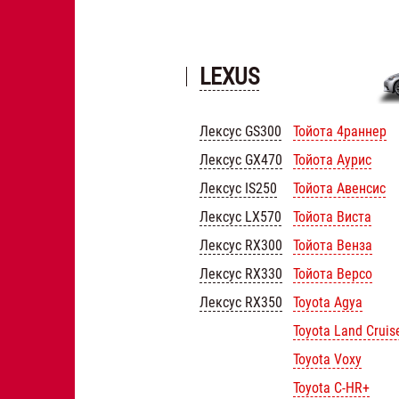
LEXUS
Лексус GS300
Тойота 4раннер
Лексус GX470
Тойота Аурис
Лексус IS250
Тойота Авенсис
Лексус LX570
Тойота Виста
Лексус RX300
Тойота Венза
Лексус RX330
Тойота Версо
Лексус RX350
Toyota Agya
Toyota Land Cruis
Toyota Voxy
Toyota C-HR+