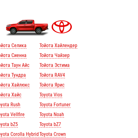
ойота Селика
Тойота Хайлендер
ойота Сиенна
Тойота Чайзер
ойота Таун Айс
Тойота Эстима
ойота Тундра
Тойота RAV4
ойота Хайлюкс
Тойота Ярис
ойота Хайс
Toyota Vios
oyota Rush
Toyota Fortuner
yota Vellfire
Toyota Noah
oyota bZ5
Toyota bZ7
oyota Corolla Hybrid
Toyota Crown