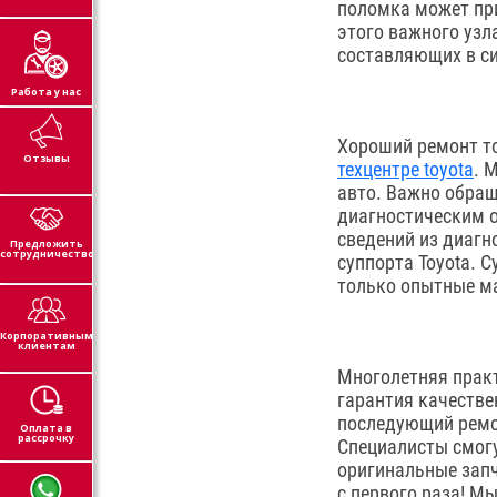
поломка может при
этого важного узл
составляющих в си
Работа у нас
Хороший ремонт т
Отзывы
техцентре toyota
. 
авто. Важно обращ
диагностическим о
сведений из диагн
Предложить
сотрудничество
суппорта Toyota. 
только опытные м
Корпоративным
клиентам
Многолетняя прак
гарантия качестве
последующий ремон
Оплата в
рассрочку
Специалисты смогу
оригинальные запч
с первого раза! М