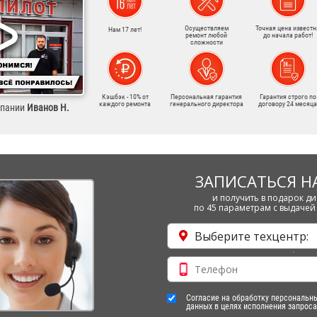
Осуществляем
Точная цена известн
Нам 17 лет!
ремонт любой
до начала работ!
сложности
Кэшбэк - 10% от
Персональная гарантия
Гарантия строго по
каждого ремонта
генерального директора
договору 24 месяца
мпании
Иванов Н.
ЗАПИСАТЬСЯ Н
и получить в подарок ди
по 45 параметрам с выдачей 
Выберите техцентр:
Согласие на обработку персональн
данных в целях исполнения запроса