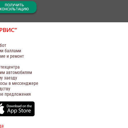
ПОЛУЧИТЬ
КОНСУЛЬТАЦИЮ
РВИС”
бот
ми баллами
ние и ремонт
техцентра
оим автомобилям
у заезду
росы в мессенджере
дству
ые предложения
да