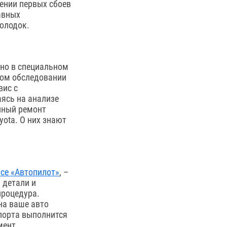
ении первых сбоев
авных
олодок.
но в специальном
ком обследовании
вис с
ясь на анализе
нный ремонт
yota. О них знают
се «Автопилот»
, –
 детали и
процедура.
на ваше авто
ппорта выполнится
мент,