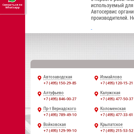
используемый для 
Связаться по
Whatsapp
Автосервис органи
производителей. Н
Автозаводская
Измайлово
+7 (495) 150-29-85
+7 (495) 120-15-21
Алтуфьево
Калужская
+7 (495) 846-00-27
+7 (495) 477-50-37
Пр-т Вернадского
Коломенская
+7 (495) 789-49-10
+7 (495) 477-33-61
Войковская
Крылатское
+7 (495) 129-99-10
+7 (495) 215-53-52