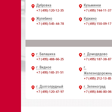
Дубровка
Кузьминки
+7 (495) 120-12-35
+7 (495) 744-11-37
Жулебино
Куркино
+7 (495) 545-44-78
+7 (495) 150-09-17
г. Балашиха
г. Домодедово
+7 (495) 488-66-25
+7 (495) 187-38-87
г. Видное
г.
+7 (495) 165-31-51
Железнодорожн
+7 (495) 212-13-85
г. Долгопрудный
г. Зеленоград
+7 (495) 120-47-97
+7 (495) 846-80-06