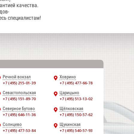
антией качества.
дов-
есь специалистам!
Речной вокзал
Ховрино
+7 (495) 215-01-39
+7 (495) 477-66-78
Севастопольская
Царицыно
+7 (495) 151-89-70
+7 (495) 513-13-02
Северное Бутово
Щёлковская
+7 (495) 646-11-36
+7 (495) 150-57-62
Солнцево
Щукинская
+7 (495) 477-53-84
+7 (495) 540-57-93