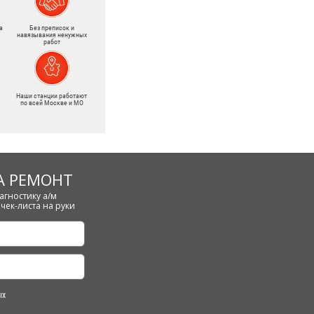
а
Без преписок и
навязывания ненужных
работ
Наши станции работают
по всей Москве и МО
А РЕМОНТ
агностику а/м
чек-листа на руки
ых