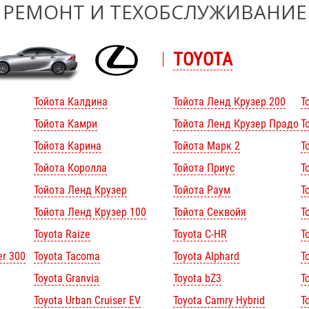
РЕМОНТ И ТЕХОБСЛУЖИВАНИЕ
TOYOTA
Тойота Калдина
Тойота Ленд Крузер 200
Т
Тойота Камри
Тойота Ленд Крузер Прадо
Т
Тойота Карина
Тойота Марк 2
Т
Тойота Королла
Тойота Приус
Т
Тойота Ленд Крузер
Тойота Раум
Т
Тойота Ленд Крузер 100
Тойота Секвойя
Т
Toyota Raize
Toyota C-HR
T
er 300
Toyota Tacoma
Toyota Alphard
To
Toyota Granvia
Toyota bZ3
T
Toyota Urban Cruiser EV
Toyota Camry Hybrid
T