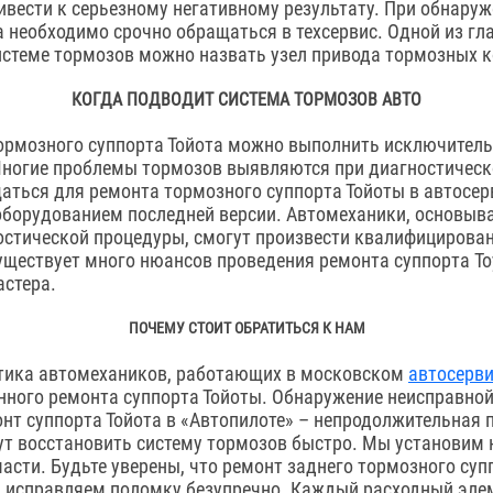
вести к серьезному негативному результату. При обнаруж
а необходимо срочно обращаться в техсервис. Одной из гл
стеме тормозов можно назвать узел привода тормозных к
КОГДА ПОДВОДИТ СИСТЕМА ТОРМОЗОВ АВТО
ормозного суппорта Тойота можно выполнить исключитель
Многие проблемы тормозов выявляются при диагностичес
аться для ремонта тормозного суппорта Тойоты в автосер
борудованием последней версии. Автомеханики, основыва
остической процедуры, смогут произвести квалифицирова
Существует много нюансов проведения ремонта суппорта To
астера.
ПОЧЕМУ СТОИТ ОБРАТИТЬСЯ К НАМ
тика автомехаников, работающих в московском
автосерви
нного ремонта суппорта Тойоты. Обнаружение неисправной
т суппорта Тойота в «Автопилоте» – непродолжительная 
т восстановить систему тормозов быстро. Мы установим 
асти. Будьте уверены, что ремонт заднего тормозного су
ы исправляем поломку безупречно. Каждый расходный эле