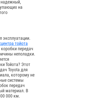
, надежный,
тупающих на
того
л эксплуатации.
хцентра тойота
 коробки передач
причины неполадки.
яется
ки Тойота? Этот
дач Toyota для
иала, которому не
нные системы
робок передач
ый материал. В
00 000 км.