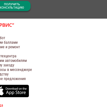
ПОЛУЧИТЬ
КОНСУЛЬТАЦИЮ
РВИС”
бот
ми баллами
ние и ремонт
техцентра
оим автомобилям
у заезду
росы в мессенджере
дству
ые предложения
да