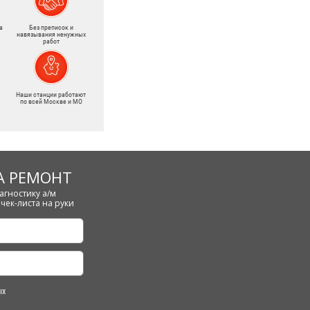
а
Без преписок и
навязывания ненужных
работ
Наши станции работают
по всей Москве и МО
А РЕМОНТ
агностику а/м
чек-листа на руки
ых