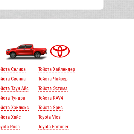
ойота Селика
Тойота Хайлендер
ойота Сиенна
Тойота Чайзер
ойота Таун Айс
Тойота Эстима
ойота Тундра
Тойота RAV4
ойота Хайлюкс
Тойота Ярис
ойота Хайс
Toyota Vios
oyota Rush
Toyota Fortuner