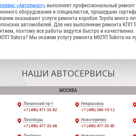
сервис «Автопилот»
выполняет профессиональный ремонт к
онного оборудования и специалистов, прошедших сертиф
ании оказывают услуги ремонта коробок Toyota много ле
понских автомобилей. Для них выполнение ремонта КПП Т
тием, поэтому все работы ведутся быстро и качественно.
КПП Тойота? Мы окажем услугу ремонта МКПП Тойота на л
НАШИ АВТОСЕРВИСЫ
МОСКВА
Ленинский пр-т
Некрасовка
+7 (495) 477-33-82
+7 (495) 260-10-12
Лихоборы
Новогиреево
+7 (495) 477-33-68
+7 (495) 477-33-85
Люблино
Новокосино