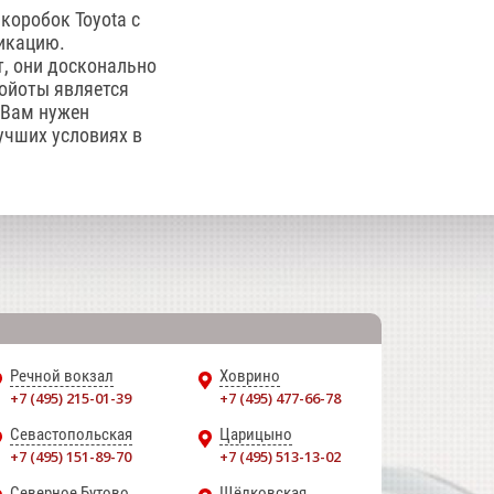
оробок Toyota с
икацию.
т, они досконально
ойоты является
 Вам нужен
учших условиях в
Речной вокзал
Ховрино
+7 (495) 215-01-39
+7 (495) 477-66-78
Севастопольская
Царицыно
+7 (495) 151-89-70
+7 (495) 513-13-02
Северное Бутово
Щёлковская