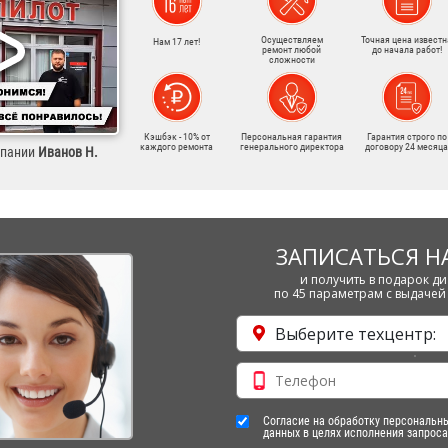
Осуществляем
Точная цена известн
Нам 17 лет!
ремонт любой
до начала работ!
сложности
Кэшбэк - 10% от
Персональная гарантия
Гарантия строго по
каждого ремонта
генерального директора
договору 24 месяца
мпании
Иванов Н.
ЗАПИСАТЬСЯ Н
и получить в подарок ди
по 45 параметрам с выдачей 
Выберите техцентр:
Согласие на обработку персональн
данных в целях исполнения запроса