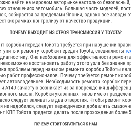
ложно найти на мировом авторынке настолько безопасный
сех отношениях автомобиль. Большая часть моделей, пос
ок, собирается за пределами Японии, однако все заводы э
естких рамках контролируют качество продукции.
ПОЧЕМУ ВЫХОДИТ ИЗ СТРОЯ ТРАНСМИССИЯ У TOYOTA?
нт коробки передач Тойота требуется при нарушении прави
ступить к ремонту коробки передач Toyota, специалисты
те
диагностику. Она необходима для эффективности ремонта
 невозможно восстановить работу этого узла без знания 
ика проблемы перед началом ремонта коробки Тойоты явл
ью работ профессионалов. Почему требуется ремонт короб
ует автовладельцев. Необходимость ремонта коробок пере
и А140 зачастую возникает из-за повреждения дифференц
ионного масла. Коробки указанных типов имеют разделе
асло следует заливать в два отверстия. Чтобы ремонт ко
мя не надобился, следует периодически добавлять смазочн
нт КПП Тойота придется делать после прохождения более 5
ПОЧЕМУ СТОИТ ОБРАТИТЬСЯ К НАМ