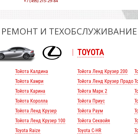
+7 (495) 215-29-84
РЕМОНТ И ТЕХОБСЛУЖИВАНИЕ
TOYOTA
Тойота Калдина
Тойота Ленд Крузер 200
Т
Тойота Камри
Тойота Ленд Крузер Прадо
Т
Тойота Карина
Тойота Марк 2
Т
Тойота Королла
Тойота Приус
Т
Тойота Ленд Крузер
Тойота Раум
Т
Тойота Ленд Крузер 100
Тойота Секвойя
Т
Toyota Raize
Toyota C-HR
T