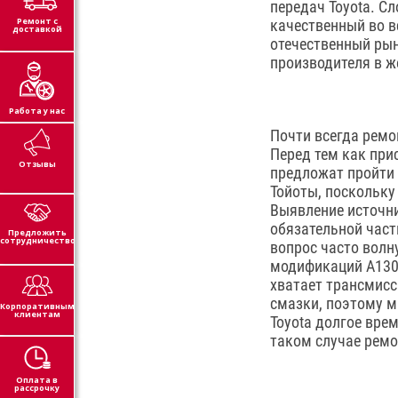
передач Toyota. С
Ремонт с
качественный во в
доставкой
отечественный рын
производителя в ж
Работа у нас
Почти всегда ремо
Перед тем как при
Отзывы
предложат пройти 
Тойоты, поскольку
Выявление источн
обязательной част
Предложить
сотрудничество
вопрос часто волн
модификаций А130 
хватает трансмисс
смазки, поэтому м
Корпоративным
клиентам
Toyota долгое вре
таком случае ремо
Оплата в
рассрочку