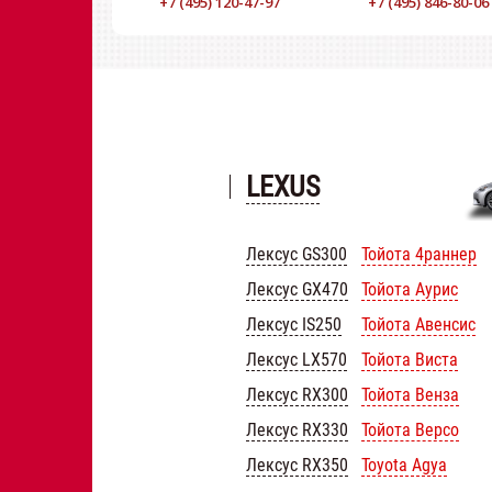
+7 (495) 120-47-97
+7 (495) 846-80-06
LEXUS
Лексус GS300
Тойота 4раннер
Лексус GX470
Тойота Аурис
Лексус IS250
Тойота Авенсис
Лексус LX570
Тойота Виста
Лексус RX300
Тойота Венза
Лексус RX330
Тойота Версо
Лексус RX350
Toyota Agya