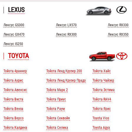
LEXUS
Лексус GS300
Лексус LX570
Лексус RX330
Лексус GX470
Лексус RX300
Лексус RX350
Лексус IS250
TOYOTA
Тойота 4раннер
Тойота Ленд Крузер 200
Тойота Хайс
Тойота Аурис
Тойота Ленд Крузер Прадо
Тойота Чайзер
Тойота Авенсис
Тойота Марк 2
Тойота Эстима
Тойота Виста
Тойота Приус
Тойота RAV4
Тойота Венза
Тойота Раум
Тойота Ярис
Тойота Версо
Тойота Секвойя
Toyota Vios
Тойота Калдина
Тойота Селика
Toyota Agya