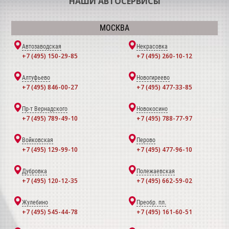
НАШИ АВТОСЕРВИСЫ
МОСКВА
Автозаводская
Некрасовка
+7 (495) 150-29-85
+7 (495) 260-10-12
Алтуфьево
Новогиреево
+7 (495) 846-00-27
+7 (495) 477-33-85
Пр-т Вернадского
Новокосино
+7 (495) 789-49-10
+7 (495) 788-77-97
Войковская
Перово
+7 (495) 129-99-10
+7 (495) 477-96-10
Дубровка
Полежаевская
+7 (495) 120-12-35
+7 (495) 662-59-02
Жулебино
Преобр. пл.
+7 (495) 545-44-78
+7 (495) 161-60-51