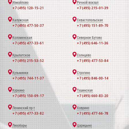
Измайлово
Речной вокзал
+7 (495) 120-15-21
+7 (495) 215-01-39
Калужская
Севастопольская
+7 (495) 477-50-37
+7 (495) 151-89-70
Коломенская
Северное Бутово
+7 (495) 477-33-61
+7 (495) 646-11-36
Крылатское
Солнцево
+7 (495) 215-53-52
+7 (495) 477-53-84
Кузьминки
Строгино
+7 (495) 744-11-37
+7 (495) 846-00-14
Куркино
Тушинская
+7 (495) 150-09-17
+7 (495) 660-83-20
Ленинский пр-т
Ховрино
+7 (495) 477-33-82
+7 (495) 477-66-78
Лихоборы
Царицыно