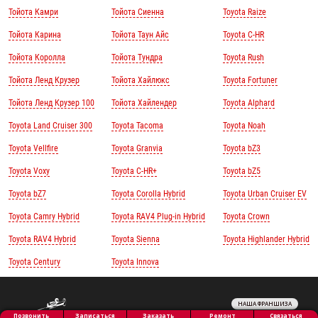
Тойота Камри
Тойота Сиенна
Toyota Raize
Тойота Карина
Тойота Таун Айс
Toyota C-HR
Тойота Королла
Тойота Тундра
Toyota Rush
Тойота Ленд Крузер
Тойота Хайлюкс
Toyota Fortuner
Тойота Ленд Крузер 100
Тойота Хайлендер
Toyota Alphard
Toyota Land Cruiser 300
Toyota Tacoma
Toyota Noah
Toyota Vellfire
Toyota Granvia
Toyota bZ3
Toyota Voxy
Toyota C-HR+
Toyota bZ5
Toyota bZ7
Toyota Corolla Hybrid
Toyota Urban Cruiser EV
Toyota Camry Hybrid
Toyota RAV4 Plug-in Hybrid
Toyota Crown
Toyota RAV4 Hybrid
Toyota Sienna
Toyota Highlander Hybrid
Toyota Century
Toyota Innova
НАША ФРАНШИЗА
Обработка персональных данных
Ремонт
Позвонить
Заказать
Связаться
Записаться