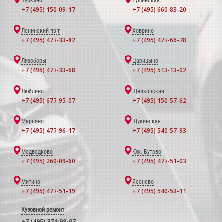
Куркино
Тушинская
+7 (495) 150-09-17
+7 (495) 660-83-20
Ленинский пр-т
Ховрино
+7 (495) 477-33-82
+7 (495) 477-66-78
Лихоборы
Царицыно
+7 (495) 477-33-68
+7 (495) 513-13-02
Люблино
Щёлковская
+7 (495) 677-95-07
+7 (495) 150-57-62
Марьино
Щукинская
+7 (495) 477-96-17
+7 (495) 540-57-93
Медведково
Юж. Бутово
+7 (495) 260-09-60
+7 (495) 477-51-03
Митино
Ясенево
+7 (495) 477-51-19
+7 (495) 540-53-11
Кузовной ремонт
+7 (495) 374-98-07