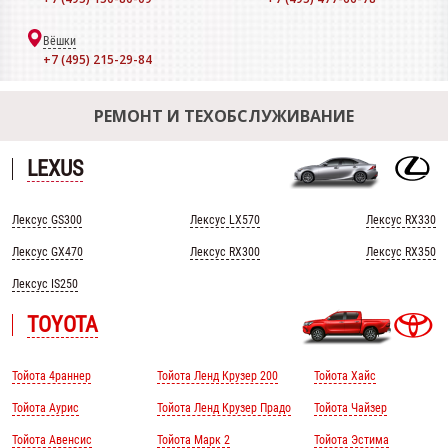
Вёшки
+7 (495) 215-29-84
РЕМОНТ И ТЕХОБСЛУЖИВАНИЕ
LEXUS
Лексус GS300
Лексус LX570
Лексус RX330
Лексус GX470
Лексус RX300
Лексус RX350
Лексус IS250
TOYOTA
Тойота 4раннер
Тойота Ленд Крузер 200
Тойота Хайс
Тойота Аурис
Тойота Ленд Крузер Прадо
Тойота Чайзер
Тойота Авенсис
Тойота Марк 2
Тойота Эстима