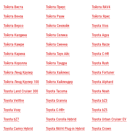
Тойота Виста
Тойота Приус
Тойота RAV4
Тойота Венза
Тойота Раум
Тойота Ярис
Тойота Версо
Тойота Секвойя
Toyota Vios
Тойота Калдина
Тойота Селика
Toyota Agya
Тойота Камри
Тойота Сиенна
Toyota Raize
Тойота Карина
Тойота Таун Айс
Toyota C-HR
Тойота Королла
Тойота Тундра
Toyota Rush
Тойота Ленд Крузер
Тойота Хайлюкс
Toyota Fortuner
Тойота Ленд Крузер 100
Тойота Хайлендер
Toyota Alphard
Toyota Land Cruiser 300
Toyota Tacoma
Toyota Noah
Toyota Vellfire
Toyota Granvia
Toyota bZ3
Toyota Voxy
Toyota C-HR+
Toyota bZ5
Toyota bZ7
Toyota Corolla Hybrid
Toyota Urban Cruiser EV
Toyota Camry Hybrid
Toyota RAV4 Plug-in Hybrid
Toyota Crown