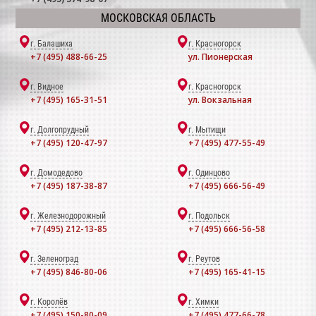
МОСКОВСКАЯ ОБЛАСТЬ
г. Балашиха
г. Красногорск
+7 (495) 488-66-25
ул. Пионерская
г. Видное
г. Красногорск
+7 (495) 165-31-51
ул. Вокзальная
г. Долгопрудный
г. Мытищи
+7 (495) 120-47-97
+7 (495) 477-55-49
г. Домодедово
г. Одинцово
+7 (495) 187-38-87
+7 (495) 666-56-49
г. Железнодорожный
г. Подольск
+7 (495) 212-13-85
+7 (495) 666-56-58
г. Зеленоград
г. Реутов
+7 (495) 846-80-06
+7 (495) 165-41-15
г. Королёв
г. Химки
+7 (495) 150-80-09
+7 (495) 477-66-78