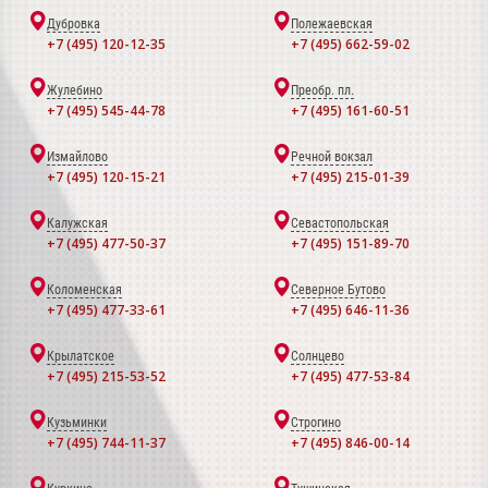
Дубровка
Полежаевская
+7 (495) 120-12-35
+7 (495) 662-59-02
Жулебино
Преобр. пл.
+7 (495) 545-44-78
+7 (495) 161-60-51
Измайлово
Речной вокзал
+7 (495) 120-15-21
+7 (495) 215-01-39
Калужская
Севастопольская
+7 (495) 477-50-37
+7 (495) 151-89-70
Коломенская
Северное Бутово
+7 (495) 477-33-61
+7 (495) 646-11-36
Крылатское
Солнцево
+7 (495) 215-53-52
+7 (495) 477-53-84
Кузьминки
Строгино
+7 (495) 744-11-37
+7 (495) 846-00-14