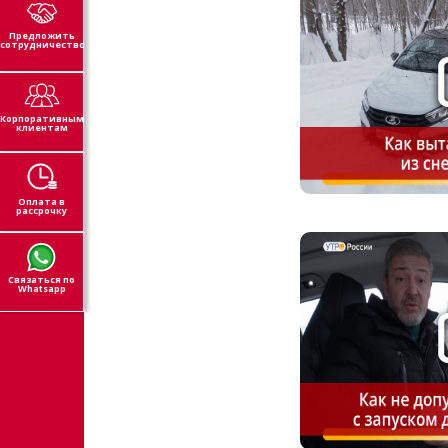
Предложить
сотрудничество
Корпоративным
клиентам
Оплата в
рассрочку
Связаться по
Whatsapp