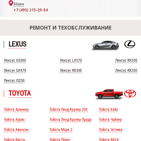
Вёшки
+7 (495) 215-29-84
РЕМОНТ И ТЕХОБСЛУЖИВАНИЕ
LEXUS
Лексус GS300
Лексус LX570
Лексус RX330
Лексус GX470
Лексус RX300
Лексус RX350
Лексус IS250
TOYOTA
Тойота 4раннер
Тойота Ленд Крузер 200
Тойота Хайс
Тойота Аурис
Тойота Ленд Крузер Прадо
Тойота Чайзер
Тойота Авенсис
Тойота Марк 2
Тойота Эстима
Тойота Виста
Тойота Приус
Тойота RAV4