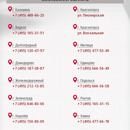
г. Балашиха
г. Красногорск
+7 (495) 488-66-25
ул. Пионерская
г. Видное
г. Красногорск
+7 (495) 165-31-51
ул. Вокзальная
г. Долгопрудный
г. Мытищи
+7 (495) 120-47-97
+7 (495) 477-55-49
г. Домодедово
г. Одинцово
+7 (495) 187-38-87
+7 (495) 666-56-49
г. Железнодорожный
г. Подольск
+7 (495) 212-13-85
+7 (495) 666-56-58
г. Зеленоград
г. Реутов
+7 (495) 846-80-06
+7 (495) 165-41-15
г. Королёв
г. Химки
+7 (495) 150-80-09
+7 (495) 477-66-78