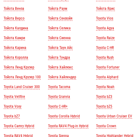
Тойота Венза
Тойота Раум
Тойота Ярис
Тойота Версо
Тойота Секвойя
Toyota Vios
Тойота Калдина
Тойота Селика
Toyota Agya
Тойота Камри
Тойота Сиенна
Toyota Raize
Тойота Карина
Тойота Таун Айс
Toyota C-HR
Тойота Королла
Тойота Тундра
Toyota Rush
Тойота Ленд Крузер
Тойота Хайлюкс
Toyota Fortuner
Тойота Ленд Крузер 100
Тойота Хайлендер
Toyota Alphard
Toyota Land Cruiser 300
Toyota Tacoma
Toyota Noah
Toyota Vellfire
Toyota Granvia
Toyota bZ3
Toyota Voxy
Toyota C-HR+
Toyota bZ5
Toyota bZ7
Toyota Corolla Hybrid
Toyota Urban Cruiser EV
Toyota Camry Hybrid
Toyota RAV4 Plug-in Hybrid
Toyota Crown
Toyota RAV4 Hybrid
Toyota Sienna
Toyota Highlander Hybrid