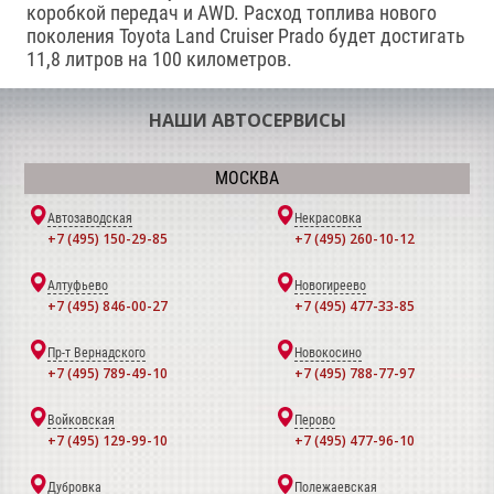
коробкой передач и AWD. Расход топлива нового
поколения Toyota Land Cruiser Prado будет достигать
11,8 литров на 100 километров.
НАШИ АВТОСЕРВИСЫ
МОСКВА
Автозаводская
Некрасовка
+7 (495) 150-29-85
+7 (495) 260-10-12
Алтуфьево
Новогиреево
+7 (495) 846-00-27
+7 (495) 477-33-85
Пр-т Вернадского
Новокосино
+7 (495) 789-49-10
+7 (495) 788-77-97
Войковская
Перово
+7 (495) 129-99-10
+7 (495) 477-96-10
Дубровка
Полежаевская