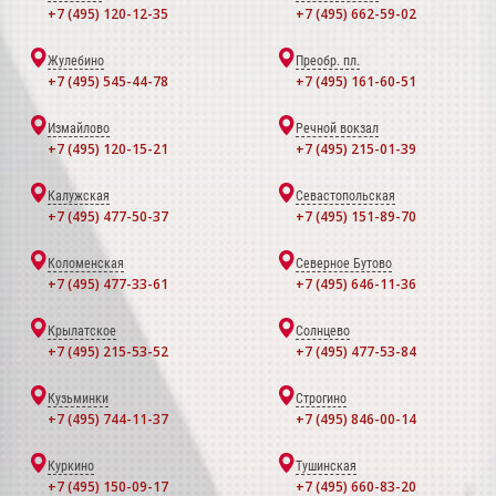
+7 (495) 120-12-35
+7 (495) 662-59-02
Жулебино
Преобр. пл.
+7 (495) 545-44-78
+7 (495) 161-60-51
Измайлово
Речной вокзал
+7 (495) 120-15-21
+7 (495) 215-01-39
Калужская
Севастопольская
+7 (495) 477-50-37
+7 (495) 151-89-70
Коломенская
Северное Бутово
+7 (495) 477-33-61
+7 (495) 646-11-36
Крылатское
Солнцево
+7 (495) 215-53-52
+7 (495) 477-53-84
Кузьминки
Строгино
+7 (495) 744-11-37
+7 (495) 846-00-14
Куркино
Тушинская
+7 (495) 150-09-17
+7 (495) 660-83-20