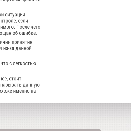
.
ой ситуации
нтроле, если
имого. После чего
ающая об ошибке.
ричин принятия
я из-за данной
что с легкостью
нее, стоит
я называть данную
охоже именно на