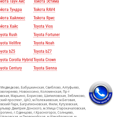
ойота Таун Айс
Тойота Эстима
ойота Тундра
Тойота RAV4
ойота Хайлюкс
Тойота Ярис
ойота Хайс
Toyota Vios
oyota Rush
Toyota Fortuner
yota Vellfire
Toyota Noah
oyota bZ5
Toyota bZ7
oyota Corolla Hybrid
Toyota Crown
oyota Century
Toyota Sienna
 Медведково, Бабушкинская, Свиблово, Алтуфьево,
овогиреево, Новокосино, Коломенская, Пр-т
авская, Марьино, Борисово, Шипиловская, Зябликово,
ский проспект , ЦАО, м.Полежаевская, м.Беговая,
евский Парк, Багратионовская, Фили, Кутузовская,
Бульвар Дмитрия Донского, м.Улица Старокачаловская,
рогино, г.Одинцово, г.Красногорск, Солнцево,
Щёлковская, м.Первомайская, м.Измайловская, м.