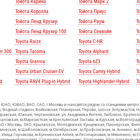
Тойота Карина
Тойота Марк 2
Т
Тойота Королла
Тойота Приус
Т
Тойота Ленд Крузер
Тойота Раум
Т
Тойота Ленд Крузер 100
Тойота Секвойя
Т
Toyota Raize
Toyota C-HR
T
er 300
Toyota Tacoma
Toyota Alphard
To
Toyota Granvia
Toyota bZ3
T
Toyota Urban Cruiser EV
Toyota Camry Hybrid
T
d
Toyota RAV4 Plug-in Hybrid
Toyota Highlander Hybrid
T
 ЮАО, ЮВАО, ВАО, САО, г.Москвы и находятся рядом со станциями метро:
, Водный стадион, Войковская, Планерная, Перово, Шоссе Энтузиастов, Н
Пражская, Южная, Чертановская, ул. Академика Янгеля, Люблино, Братисл
каловская, м.Марксисткая, м.Крестьянская Застава, м.Курская, м.Волгоград
ЗАО г.Москвы, ЗАО, Крылатское, Молодежная, Кунцевская, Пионерская, Фил
мическая, м.Шаболовская, м.Октябрьская , м.Профсоюзная, м. Аннино, м.
.Улица Горчакова, м.Буннинская Аллея, м.Лесопарковая, м.Мякинино, м.Ст
чуринский проспект, Саларьево, Румянцево, Тропарево, Юго-Западная, м.