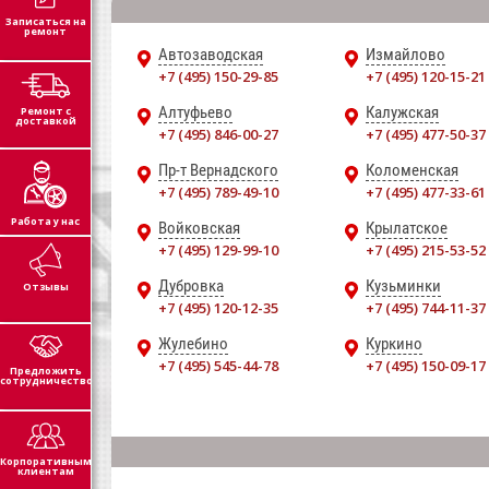
Записаться на
ремонт
Автозаводская
Измайлово
+7 (495) 150-29-85
+7 (495) 120-15-21
Алтуфьево
Калужская
Ремонт с
доставкой
+7 (495) 846-00-27
+7 (495) 477-50-37
Пр-т Вернадского
Коломенская
+7 (495) 789-49-10
+7 (495) 477-33-61
Работа у нас
Войковская
Крылатское
+7 (495) 129-99-10
+7 (495) 215-53-52
Дубровка
Кузьминки
Отзывы
+7 (495) 120-12-35
+7 (495) 744-11-37
Жулебино
Куркино
+7 (495) 545-44-78
+7 (495) 150-09-17
Предложить
сотрудничество
Корпоративным
клиентам