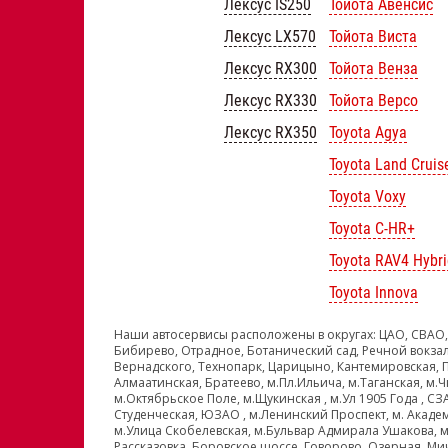
Лексус IS250
Тойота Авенсис
Лексус LX570
Тойота Виста
Лексус RX300
Тойота Венза
Лексус RX330
Тойота Версо
Лексус RX350
Toyota Agya
Toyota Land Cruis
Toyota Voxy
Toyota C-HR+
Toyota RAV4 Hybri
Toyota Innova
Наши автосервисы расположены в округах: ЦАО, СВАО,
Бибирево, Отрадное, Ботанический сад, Речной вокзал
Вернадского, Технопарк, Царицыно, Кантемировская, 
Алмаатинская, Братеево, м.Пл.Ильича, м.Таганская, м.Ч
м.Октябрьское Поле, м.Щукинская , м.Ул 1905 Года , С
Студенческая, ЮЗАО , м.Ленинский Проспект, м. Акаде
м.Улица Скобелевская, м.Бульвар Адмирала Ушакова, м
Рассказовка, Боровское шоссе, Говорово, Озерная, Ми