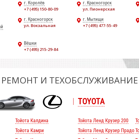
г. Королёв
г. Красногорск
+7 (495) 150-80-09
ул. Пионерская
г. Красногорск
г. Мытищи
ул. Вокзальная
+7 (495) 477-55-49
ый
Вёшки
+7 (495) 215-29-84
РЕМОНТ И ТЕХОБСЛУЖИВАНИЕ
TOYOTA
Тойота Калдина
Тойота Ленд Крузер 200
Т
Тойота Камри
Тойота Ленд Крузер Прадо
Т