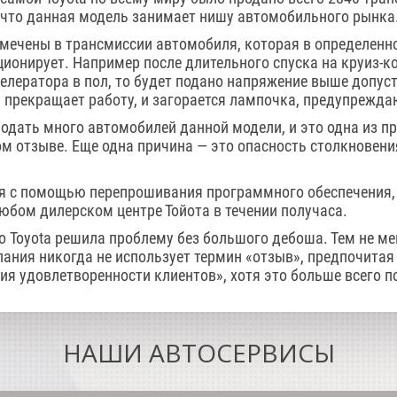
, что данная модель занимает нишу автомобильного рынка
мечены в трансмиссии автомобиля, которая в определенн
ионирует. Например после длительного спуска на круиз-ко
елератора в пол, то будет подано напряжение выше допуст
 прекращает работу, и загорается лампочка, предупрежд
продать много автомобилей данной модели, и это одна из п
м отзыве. Еще одна причина — это опасность столкновени
я с помощью перепрошивания программного обеспечения, 
юбом дилерском центре Тойота в течении получаса.
о Toyota решила проблему без большого дебоша. Тем не ме
пания никогда не использует термин «отзыв», предпочита
я удовлетворенности клиентов», хотя это больше всего п
НАШИ АВТОСЕРВИСЫ