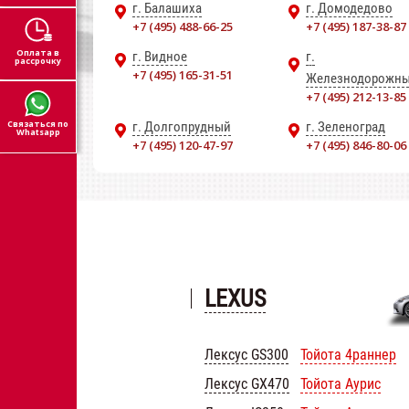
г. Балашиха
г. Домодедово
+7 (495) 488-66-25
+7 (495) 187-38-87
Оплата в
г. Видное
г.
рассрочку
+7 (495) 165-31-51
Железнодорожн
+7 (495) 212-13-85
Связаться по
г. Долгопрудный
г. Зеленоград
Whatsapp
+7 (495) 120-47-97
+7 (495) 846-80-06
LEXUS
Лексус GS300
Тойота 4раннер
Лексус GX470
Тойота Аурис