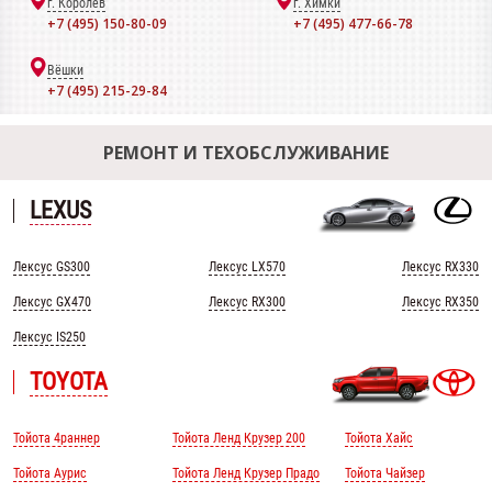
г. Королёв
г. Химки
+7 (495) 150-80-09
+7 (495) 477-66-78
Вёшки
+7 (495) 215-29-84
РЕМОНТ И ТЕХОБСЛУЖИВАНИЕ
LEXUS
Лексус GS300
Лексус LX570
Лексус RX330
Лексус GX470
Лексус RX300
Лексус RX350
Лексус IS250
TOYOTA
Тойота 4раннер
Тойота Ленд Крузер 200
Тойота Хайс
Тойота Аурис
Тойота Ленд Крузер Прадо
Тойота Чайзер