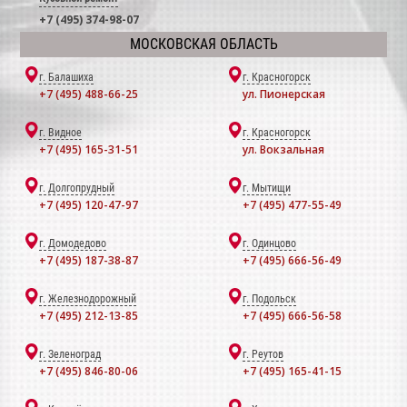
+7 (495) 374-98-07
МОСКОВСКАЯ ОБЛАСТЬ
г. Балашиха
г. Красногорск
+7 (495) 488-66-25
ул. Пионерская
г. Видное
г. Красногорск
+7 (495) 165-31-51
ул. Вокзальная
г. Долгопрудный
г. Мытищи
+7 (495) 120-47-97
+7 (495) 477-55-49
г. Домодедово
г. Одинцово
+7 (495) 187-38-87
+7 (495) 666-56-49
г. Железнодорожный
г. Подольск
+7 (495) 212-13-85
+7 (495) 666-56-58
г. Зеленоград
г. Реутов
+7 (495) 846-80-06
+7 (495) 165-41-15