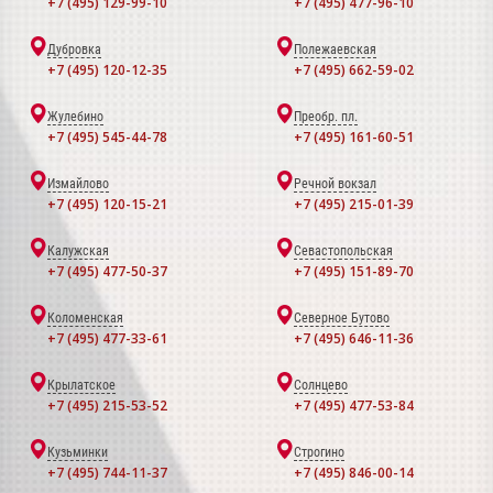
+7 (495) 129-99-10
+7 (495) 477-96-10
Дубровка
Полежаевская
+7 (495) 120-12-35
+7 (495) 662-59-02
Жулебино
Преобр. пл.
+7 (495) 545-44-78
+7 (495) 161-60-51
Измайлово
Речной вокзал
+7 (495) 120-15-21
+7 (495) 215-01-39
Калужская
Севастопольская
+7 (495) 477-50-37
+7 (495) 151-89-70
Коломенская
Северное Бутово
+7 (495) 477-33-61
+7 (495) 646-11-36
Крылатское
Солнцево
+7 (495) 215-53-52
+7 (495) 477-53-84
Кузьминки
Строгино
+7 (495) 744-11-37
+7 (495) 846-00-14