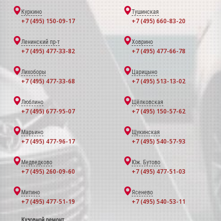
Куркино
Тушинская
+7 (495) 150-09-17
+7 (495) 660-83-20
Ленинский пр-т
Ховрино
+7 (495) 477-33-82
+7 (495) 477-66-78
Лихоборы
Царицыно
+7 (495) 477-33-68
+7 (495) 513-13-02
Люблино
Щёлковская
+7 (495) 677-95-07
+7 (495) 150-57-62
Марьино
Щукинская
+7 (495) 477-96-17
+7 (495) 540-57-93
Медведково
Юж. Бутово
+7 (495) 260-09-60
+7 (495) 477-51-03
Митино
Ясенево
+7 (495) 477-51-19
+7 (495) 540-53-11
Кузовной ремонт