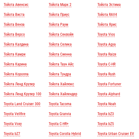
Тойота Авенсис
Тойота Марк 2
Тойота Эстима
Тойота Виста
Тойота Приус
Тойота RAV4
Тойота Венза
Тойота Раум
Тойота Ярис
Тойота Версо
Тойота Секвойя
Toyota Vios
Тойота Калдина
Тойота Селика
Toyota Agya
Тойота Камри
Тойота Сиенна
Toyota Raize
Тойота Карина
Тойота Таун Айс
Toyota C-HR
Тойота Королла
Тойота Тундра
Toyota Rush
Тойота Ленд Крузер
Тойота Хайлюкс
Toyota Fortuner
Тойота Ленд Крузер 100
Тойота Хайлендер
Toyota Alphard
Toyota Land Cruiser 300
Toyota Tacoma
Toyota Noah
Toyota Vellfire
Toyota Granvia
Toyota bZ3
Toyota Voxy
Toyota C-HR+
Toyota bZ5
Toyota bZ7
Toyota Corolla Hybrid
Toyota Urban Cruiser EV