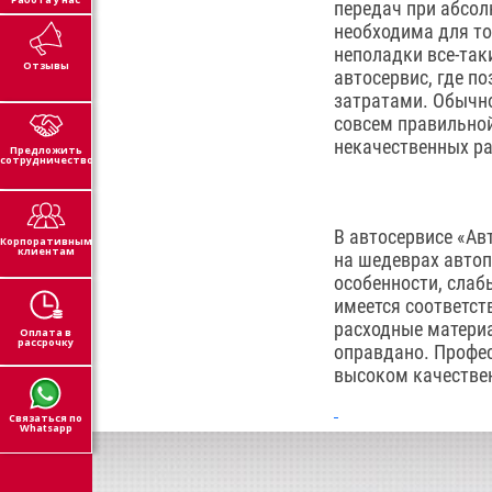
передач при абсол
необходима для то
неполадки все-так
Отзывы
автосервис, где п
затратами. Обычно
совсем правильной
некачественных р
Предложить
сотрудничество
В автосервисе «Ав
Корпоративным
клиентам
на шедеврах автоп
особенности, слаб
имеется соответст
расходные материа
Оплата в
рассрочку
оправдано. Профе
высоком качестве
Связаться по
Whatsapp