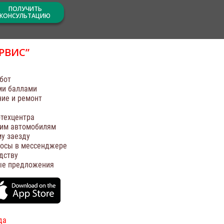
ПОЛУЧИТЬ
КОНСУЛЬТАЦИЮ
РВИС”
бот
ми баллами
ние и ремонт
техцентра
оим автомобилям
у заезду
росы в мессенджере
дству
ые предложения
да