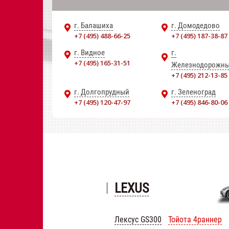
г. Балашиха
г. Домодедово
+7 (495) 488-66-25
+7 (495) 187-38-87
г. Видное
г.
+7 (495) 165-31-51
Железнодорожн
+7 (495) 212-13-85
г. Долгопрудный
г. Зеленоград
+7 (495) 120-47-97
+7 (495) 846-80-06
LEXUS
Лексус GS300
Тойота 4раннер