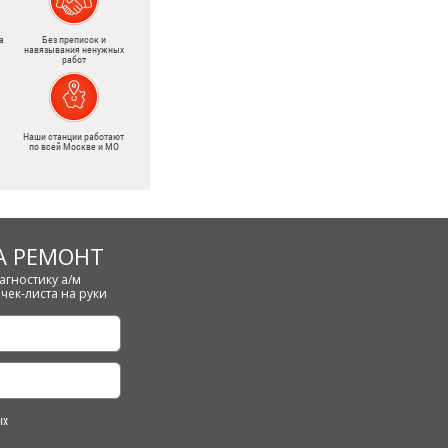
а
Без преписок и
навязывания ненужных
работ
Наши станции работают
по всей Москве и МО
А РЕМОНТ
агностику а/м
чек-листа на руки
ых