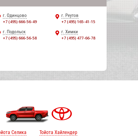
г. Одинцово
г. Реутов
+7 (495) 666-56-49
+7 (495) 165-41-15
г. Подольск
г. Химки
+7 (495) 666-56-58
+7 (495) 477-66-78
ойота Селика
Тойота Хайлендер