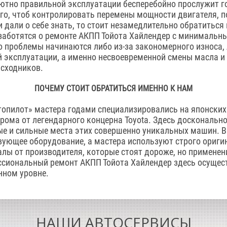
ютно правильной эксплуатации бесперебойно прослужит г
го, чтоб контролировать перемены мощности двигателя, п
и дали о себе знать, то стоит незамедлительно обратиться
озаботятся о ремонте АКПП Тойота Хайлендер с минимальн
 проблемы начинаются либо из-за закономерного износа, л
 эксплуатации, а именно несвоевременной смены масла и
асходников.
ПОЧЕМУ СТОИТ ОБРАТИТЬСЯ ИМЕННО К НАМ
топилот» мастера годами специализировались на японских
рома от легендарного концерна Toyota. Здесь досконально
ые и сильные места этих совершенно уникальных машин. В
вующее оборудование, а мастера используют строго ориги
лы от производителя, которые стоят дороже, но применен
ссиональный ремонт АКПП Тойота Хайлендер здесь осущес
нном уровне.
НАШИ АВТОСЕРВИСЫ