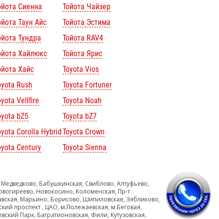
ойота Сиенна
Тойота Чайзер
ойота Таун Айс
Тойота Эстима
ойота Тундра
Тойота RAV4
ойота Хайлюкс
Тойота Ярис
ойота Хайс
Toyota Vios
oyota Rush
Toyota Fortuner
yota Vellfire
Toyota Noah
oyota bZ5
Toyota bZ7
oyota Corolla Hybrid
Toyota Crown
oyota Century
Toyota Sienna
 Медведково, Бабушкинская, Свиблово, Алтуфьево,
овогиреево, Новокосино, Коломенская, Пр-т
авская, Марьино, Борисово, Шипиловская, Зябликово,
ский проспект , ЦАО, м.Полежаевская, м.Беговая,
евский Парк, Багратионовская, Фили, Кутузовская,