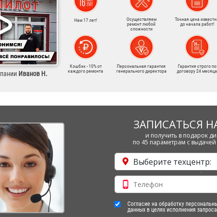
Осуществляем
Точная цена известн
Нам 17 лет!
ремонт любой
до начала работ!
сложности
Кэшбэк - 10% от
Персональная гарантия
Гарантия строго по
каждого ремонта
генерального директора
договору 24 месяца
мпании
Иванов Н.
ЗАПИСАТЬСЯ Н
и получить в подарок ди
по 45 параметрам с выдачей 
Выберите техцентр:
Согласие на обработку персональн
данных в целях исполнения запроса