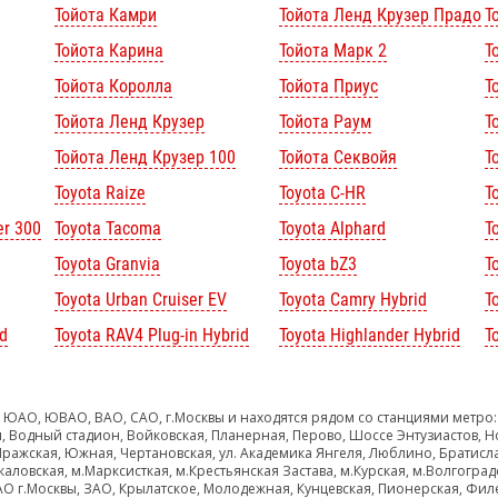
Тойота Камри
Тойота Ленд Крузер Прадо
Т
Тойота Карина
Тойота Марк 2
Т
Тойота Королла
Тойота Приус
Т
Тойота Ленд Крузер
Тойота Раум
Т
Тойота Ленд Крузер 100
Тойота Секвойя
Т
Toyota Raize
Toyota C-HR
T
er 300
Toyota Tacoma
Toyota Alphard
To
Toyota Granvia
Toyota bZ3
T
Toyota Urban Cruiser EV
Toyota Camry Hybrid
T
d
Toyota RAV4 Plug-in Hybrid
Toyota Highlander Hybrid
T
 ЮАО, ЮВАО, ВАО, САО, г.Москвы и находятся рядом со станциями метро:
, Водный стадион, Войковская, Планерная, Перово, Шоссе Энтузиастов, Н
Пражская, Южная, Чертановская, ул. Академика Янгеля, Люблино, Братисл
каловская, м.Марксисткая, м.Крестьянская Застава, м.Курская, м.Волгоград
ЗАО г.Москвы, ЗАО, Крылатское, Молодежная, Кунцевская, Пионерская, Фил