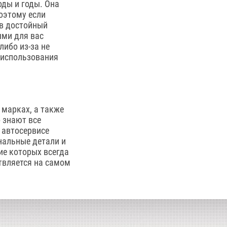
оды и годы. Она
оэтому если
 в достойный
ыми для вас
ибо из-за не
 использования
 марках, а также
 знают все
 автосервисе
нальные детали и
ие которых всегда
твляется на самом