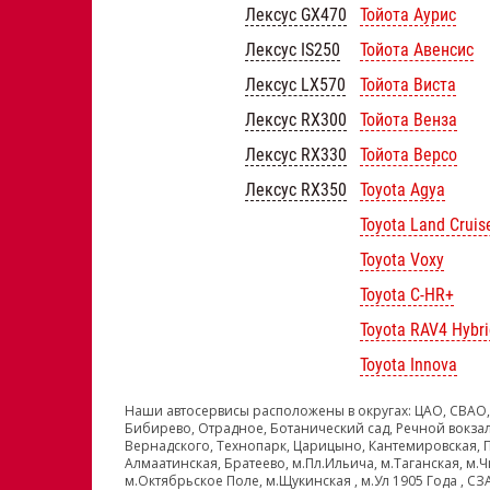
Лексус GX470
Тойота Аурис
Лексус IS250
Тойота Авенсис
Лексус LX570
Тойота Виста
Лексус RX300
Тойота Венза
Лексус RX330
Тойота Версо
Лексус RX350
Toyota Agya
Toyota Land Cruis
Toyota Voxy
Toyota C-HR+
Toyota RAV4 Hybri
Toyota Innova
Наши автосервисы расположены в округах: ЦАО, СВАО,
Бибирево, Отрадное, Ботанический сад, Речной вокзал
Вернадского, Технопарк, Царицыно, Кантемировская, 
Алмаатинская, Братеево, м.Пл.Ильича, м.Таганская, м.Ч
м.Октябрьское Поле, м.Щукинская , м.Ул 1905 Года , С