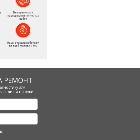
а
Без преписок и
навязывания ненужных
работ
Наши станции работают
по всей Москве и МО
А РЕМОНТ
агностику а/м
чек-листа на руки
ых