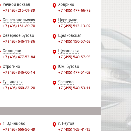
Речной вокзал
Ховрино
+7 (495) 215-01-39
+7 (495) 477-66-78
Севастопольская
Царицыно
+7 (495) 151-89-70
+7 (495) 513-13-02
Северное Бутово
Щёлковская
+7 (495) 646-11-36
+7 (495) 150-57-62
Солнцево
Щукинская
+7 (495) 477-53-84
+7 (495) 540-57-93
Строгино
Юж. Бутово
+7 (495) 846-00-14
+7 (495) 477-51-03
Тушинская
Ясенево
+7 (495) 660-83-20
+7 (495) 540-53-11
г. Одинцово
г. Реутов
+7 (495) 666-56-49
+7 (495) 165-41-15