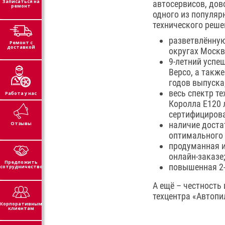
Записаться на
автосервисов, дов
ремонт
одного из популярн
технического реше
разветвлённую
Ремонт с
доставкой
округах Москв
9-летний успе
Версо, а такж
годов выпуска
весь спектр т
Работа у нас
Королла Е120 
сертифициров
наличие доста
Отзывы
оптимального 
продуманная и
онлайн-заказе
Предложить
повышенная 2-
сотрудничество
А ещё – честность
техцентра «Автопи
Корпоративным
клиентам