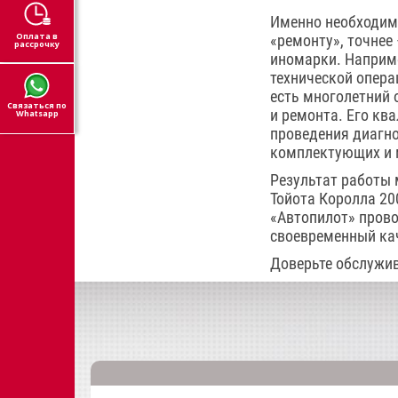
Именно необходим
Оплата в
«ремонту», точнее
рассрочку
иномарки. Наприме
технической операц
есть многолетний 
Связаться по
и ремонта. Его кв
Whatsapp
проведения диагно
комплектующих и 
Результат работы 
Тойота Королла 200
«Автопилот» прово
своевременный кач
Доверьте обслужив