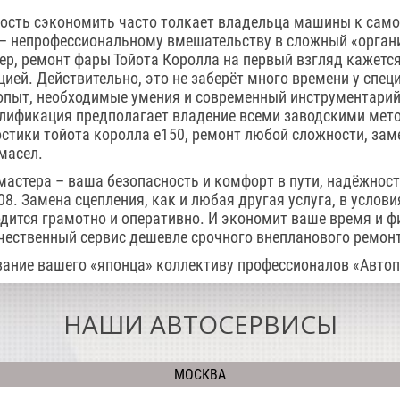
ость сэкономить часто толкает владельца машины к сам
 – непрофессиональному вмешательству в сложный «орга
р, ремонт фары Тойота Королла на первый взгляд кажетс
ией. Действительно, это не заберёт много времени у специ
опыт, необходимые умения и современный инструментарий
алификация предполагает владение всеми заводскими мет
стики тойота королла е150, ремонт любой сложности, за
масел.
мастера – ваша безопасность и комфорт в пути, надёжност
8. Замена сцепления, как и любая другая услуга, в услови
дится грамотно и оперативно. И экономит ваше время и ф
ественный сервис дешевле срочного внепланового ремон
ание вашего «японца» коллективу профессионалов «Автоп
НАШИ АВТОСЕРВИСЫ
МОСКВА