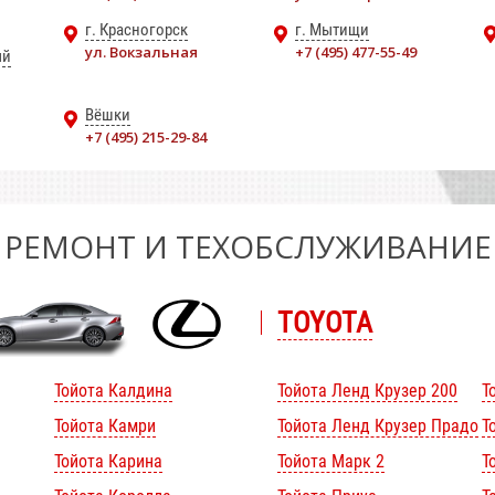
г. Красногорск
г. Мытищи
ул. Вокзальная
+7 (495) 477-55-49
ый
Вёшки
+7 (495) 215-29-84
РЕМОНТ И ТЕХОБСЛУЖИВАНИЕ
TOYOTA
Тойота Калдина
Тойота Ленд Крузер 200
Т
Тойота Камри
Тойота Ленд Крузер Прадо
Т
Тойота Карина
Тойота Марк 2
Т