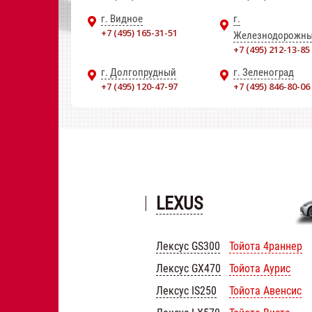
г. Видное
г.
+7 (495) 165-31-51
Железнодорожн
+7 (495) 212-13-85
г. Долгопрудный
г. Зеленоград
+7 (495) 120-47-97
+7 (495) 846-80-06
LEXUS
Лексус GS300
Тойота 4раннер
Лексус GX470
Тойота Аурис
Лексус IS250
Тойота Авенсис