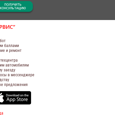
ПОЛУЧИТЬ
КОНСУЛЬТАЦИЮ
РВИС”
бот
ми баллами
ние и ремонт
техцентра
оим автомобилям
у заезду
росы в мессенджере
дству
ые предложения
да