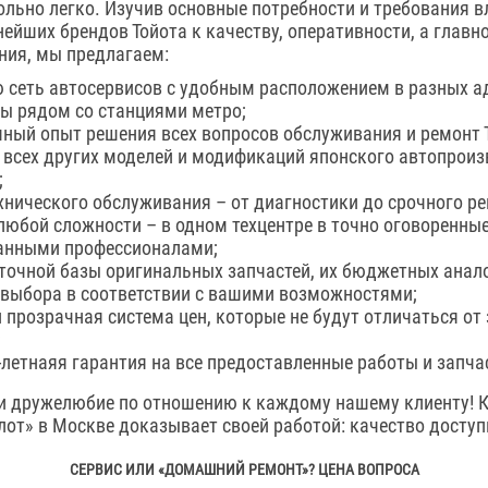
ольно легко. Изучив основные потребности и требования в
ейших брендов Тойота к качеству, оперативности, а главно
ния, мы предлагаем:
 сеть автосервисов с удобным расположением в разных 
ы рядом со станциями метро;
шный опыт решения всех вопросов обслуживания и ремонт 
е всех других моделей и модификаций японского автопрои
;
ехнического обслуживания – от диагностики до срочного р
любой сложности – в одном техцентре в точно оговоренны
анными профессионалами;
точной базы оригинальных запчастей, их бюджетных анало
выбора в соответствии с вашими возможностями;
 прозрачная система цен, которые не будут отличаться от
;
летнаяя гарантия на все предоставленные работы и запча
 и дружелюбие по отношению к каждому нашему клиенту!
лот» в Москве доказывает своей работой: качество доступ
СЕРВИС ИЛИ «ДОМАШНИЙ РЕМОНТ»? ЦЕНА ВОПРОСА