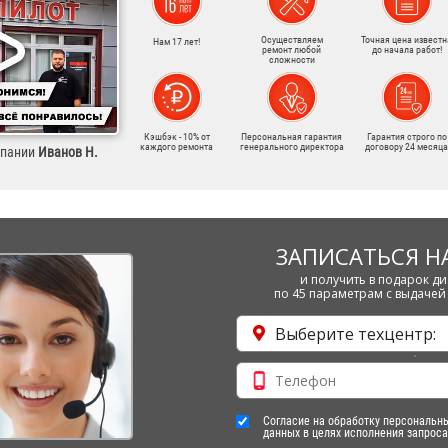
Осуществляем
Точная цена известн
Нам 17 лет!
ремонт любой
до начала работ!
сложности
Кэшбэк - 10% от
Персональная гарантия
Гарантия строго по
каждого ремонта
генерального директора
договору 24 месяца
мпании
Иванов Н.
ЗАПИСАТЬСЯ Н
и получить в подарок ди
по 45 параметрам с выдачей 
Выберите техцентр:
Согласие на обработку персональн
данных в целях исполнения запроса