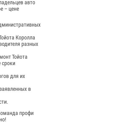
ладельцев авто
е – цене
административных
Тойота Королла
зводителя разных
емонт Тойота
е сроки
гов для их
 заявленных в
сти.
 Команда профи
но!