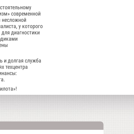
остоятельному
низм» современной
я несложной
алиста, у которого
 для диагностики
одиками
мены
ь и долгая служба
ях техцентра
инансы:
та.
илота»!