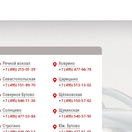
Речной вокзал
Ховрино
+7 (495) 215-01-39
+7 (495) 477-66-78
Севастопольская
Царицыно
+7 (495) 151-89-70
+7 (495) 513-13-02
Северное Бутово
Щёлковская
+7 (495) 646-11-36
+7 (495) 150-57-62
Солнцево
Щукинская
+7 (495) 477-53-84
+7 (495) 540-57-93
Строгино
Юж. Бутово
+7 (495) 846-00-14
+7 (495) 477-51-03