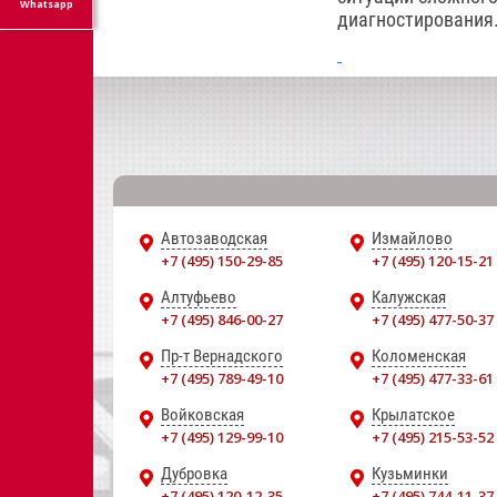
Whatsapp
диагностирования
Автозаводская
Измайлово
+7 (495) 150-29-85
+7 (495) 120-15-21
Алтуфьево
Калужская
+7 (495) 846-00-27
+7 (495) 477-50-37
Пр-т Вернадского
Коломенская
+7 (495) 789-49-10
+7 (495) 477-33-61
Войковская
Крылатское
+7 (495) 129-99-10
+7 (495) 215-53-52
Дубровка
Кузьминки
+7 (495) 120-12-35
+7 (495) 744-11-37