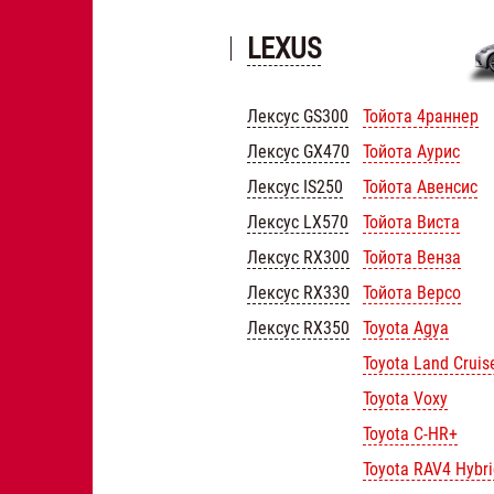
LEXUS
Лексус GS300
Тойота 4раннер
Лексус GX470
Тойота Аурис
Лексус IS250
Тойота Авенсис
Лексус LX570
Тойота Виста
Лексус RX300
Тойота Венза
Лексус RX330
Тойота Версо
Лексус RX350
Toyota Agya
Toyota Land Cruis
Toyota Voxy
Toyota C-HR+
Toyota RAV4 Hybri