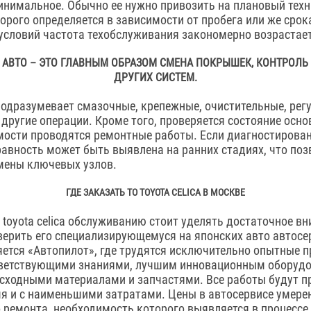
инимальное. Обычно ее нужно привозить на плановый техн
орого определяется в зависимости от пробега или же срок
 условий частота техобслуживания закономерно возрастает
 АВТО – ЭТО ГЛАВНЫМ ОБРАЗОМ СМЕНА ПОКРЫШЕК, КОНТРОЛЬ
ДРУГИХ СИСТЕМ.
одразумевает смазочные, крепежные, очистительные, рег
 другие операции. Кроме того, проверяется состояние осно
мости проводятся ремонтные работы. Если диагностирова
равность может быть выявлена на ранних стадиях, что по
мены ключевых узлов.
ГДЕ ЗАКАЗАТЬ ТО TOYOTA CELICA В МОСКВЕ
 toyota celica обслуживанию стоит уделять достаточное в
ерить его специализирующемуся на японских авто автосе
ется «Автопилот», где трудятся исключительно опытные 
ветствующими знаниями, лучшим инновационным оборудо
сходными материалами и запчастями. Все работы будут п
я и с наименьшими затратами. Цены в автосервисе умере
 ремонта, необходимость которого выявляется в процессе