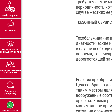
требуется самое м
периодичность кот
случае жестких ее
Работа у нас
СЕЗОННЫЙ СЕРВИС
Отзывы
Техобслуживание п
диагностические и
в случае необходи
Предложить
сотрудничество
вовремя, то неисп
дорогостоящей за
Корпоративным
клиентам
Если вы приобрели
Целесообразно дов
таким местом явля
Оплата в
рассрочку
вооруженные соот
оригинальными ра
минимальное врем
ситуации сложного
Связаться по