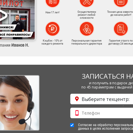
Осуществляем
Точная цена известн
Нам 17 лет!
ремонт любой
до начала работ!
сложности
Кэшбэк - 10% от
Персональная гарантия
Гарантия строго по
каждого ремонта
генерального директора
договору 24 месяца
мпании
Иванов Н.
ЗАПИСАТЬСЯ Н
и получить в подарок ди
по 45 параметрам с выдачей 
Выберите техцентр:
Согласие на обработку персональн
данных в целях исполнения запроса