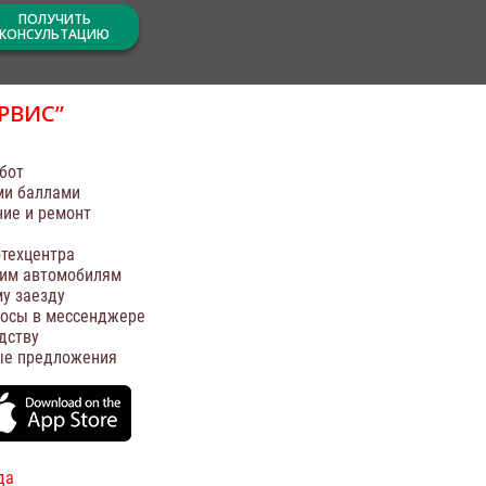
ПОЛУЧИТЬ
КОНСУЛЬТАЦИЮ
РВИС”
бот
ми баллами
ние и ремонт
техцентра
оим автомобилям
у заезду
росы в мессенджере
дству
ые предложения
да