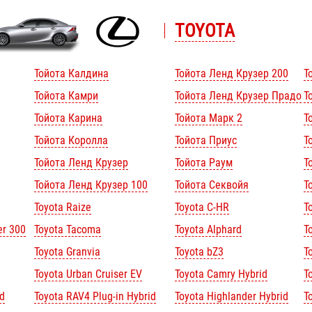
TOYOTA
Тойота Калдина
Тойота Ленд Крузер 200
Т
Тойота Камри
Тойота Ленд Крузер Прадо
Т
Тойота Карина
Тойота Марк 2
Т
Тойота Королла
Тойота Приус
Т
Тойота Ленд Крузер
Тойота Раум
Т
Тойота Ленд Крузер 100
Тойота Секвойя
Т
Toyota Raize
Toyota C-HR
T
er 300
Toyota Tacoma
Toyota Alphard
To
Toyota Granvia
Toyota bZ3
T
Toyota Urban Cruiser EV
Toyota Camry Hybrid
T
d
Toyota RAV4 Plug-in Hybrid
Toyota Highlander Hybrid
T