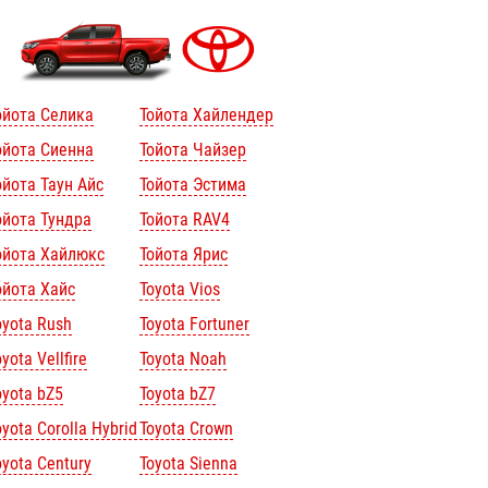
ойота Селика
Тойота Хайлендер
ойота Сиенна
Тойота Чайзер
ойота Таун Айс
Тойота Эстима
ойота Тундра
Тойота RAV4
ойота Хайлюкс
Тойота Ярис
ойота Хайс
Toyota Vios
oyota Rush
Toyota Fortuner
yota Vellfire
Toyota Noah
oyota bZ5
Toyota bZ7
oyota Corolla Hybrid
Toyota Crown
oyota Century
Toyota Sienna