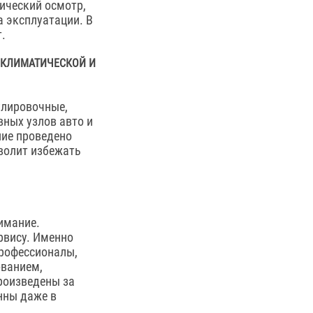
ический осмотр,
а эксплуатации. В
.
 КЛИМАТИЧЕСКОЙ И
улировочные,
вных узлов авто и
ние проведено
зволит избежать
нимание.
рвису. Именно
профессионалы,
ванием,
роизведены за
нны даже в