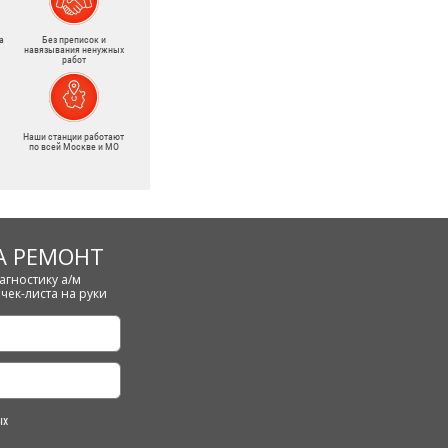
а
Без преписок и
навязывания ненужных
работ
Наши станции работают
по всей Москве и МО
А РЕМОНТ
агностику а/м
чек-листа на руки
ых