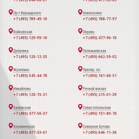
Пр-т Вернадского
Новокосино
+7 (495) 789-49-10
+7 (495) 788-77-97
Войковская
Перово
+7 (495) 129-99-10
+7 (495) 477-96-10
Дубровка
Полежаевская
+7 (495) 120-12-35
+7 (495) 662-59-02
Жулебино
Преобр. пл.
+7 (495) 545-44-78
+7 (495) 161-60-51
Измайлово
Речной вокзал
+7 (495) 120-15-21
+7 (495) 215-01-39
Калужская
Севастопольская
+7 (495) 477-50-37
+7 (495) 151-89-70
Коломенская
Северное Бутово
+7 (495) 477-33-61
+7 (495) 646-11-36