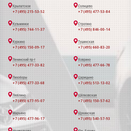
Крылатское
Солнцево
+7 (495) 215-53-52
+7 (495) 477-53-84
Кузьминки
Строгино
+7 (495) 744-11-37
+7 (495) 846-00-14
Куркино
Тушинская
+7 (495) 150-09-17
+7 (495) 660-83-20
Ленинский пр-т
Ховрино
+7 (495) 477-33-82
+7 (495) 477-66-78
Лихоборы
Царицыно
+7 (495) 477-33-68
+7 (495) 513-13-02
Люблино
Щёлковская
+7 (495) 677-95-07
+7 (495) 150-57-62
Марьино
Щукинская
+7 (495) 477-96-17
+7 (495) 540-57-93