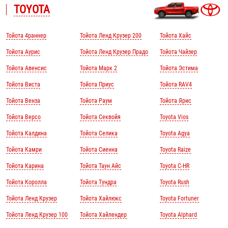
TOYOTA
Тойота 4раннер
Тойота Ленд Крузер 200
Тойота Хайс
Тойота Аурис
Тойота Ленд Крузер Прадо
Тойота Чайзер
Тойота Авенсис
Тойота Марк 2
Тойота Эстима
Тойота Виста
Тойота Приус
Тойота RAV4
Тойота Венза
Тойота Раум
Тойота Ярис
Тойота Версо
Тойота Секвойя
Toyota Vios
Тойота Калдина
Тойота Селика
Toyota Agya
Тойота Камри
Тойота Сиенна
Toyota Raize
Тойота Карина
Тойота Таун Айс
Toyota C-HR
Тойота Королла
Тойота Тундра
Toyota Rush
Тойота Ленд Крузер
Тойота Хайлюкс
Toyota Fortuner
Тойота Ленд Крузер 100
Тойота Хайлендер
Toyota Alphard