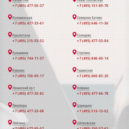
Калужская
Севастопольская
+7 (495) 477-50-37
+7 (495) 151-89-70
Коломенская
Северное Бутово
+7 (495) 477-33-61
+7 (495) 646-11-36
Крылатское
Солнцево
+7 (495) 215-53-52
+7 (495) 477-53-84
Кузьминки
Строгино
+7 (495) 744-11-37
+7 (495) 846-00-14
Куркино
Тушинская
+7 (495) 150-09-17
+7 (495) 660-83-20
Ленинский пр-т
Ховрино
+7 (495) 477-33-82
+7 (495) 477-66-78
Лихоборы
Царицыно
+7 (495) 477-33-68
+7 (495) 513-13-02
Люблино
Щёлковская
+7 (495) 677-95-07
+7 (495) 150-57-62