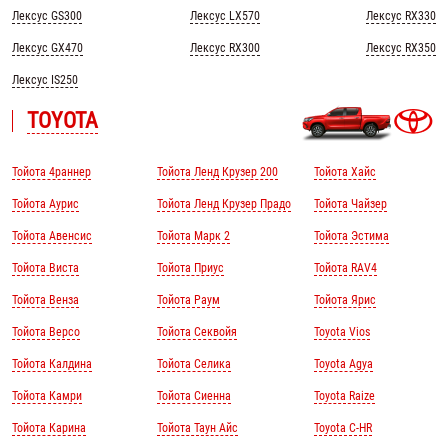
Лексус GS300
Лексус LX570
Лексус RX330
Лексус GX470
Лексус RX300
Лексус RX350
Лексус IS250
TOYOTA
Тойота 4раннер
Тойота Ленд Крузер 200
Тойота Хайс
Тойота Аурис
Тойота Ленд Крузер Прадо
Тойота Чайзер
Тойота Авенсис
Тойота Марк 2
Тойота Эстима
Тойота Виста
Тойота Приус
Тойота RAV4
Тойота Венза
Тойота Раум
Тойота Ярис
Тойота Версо
Тойота Секвойя
Toyota Vios
Тойота Калдина
Тойота Селика
Toyota Agya
Тойота Камри
Тойота Сиенна
Toyota Raize
Тойота Карина
Тойота Таун Айс
Toyota C-HR