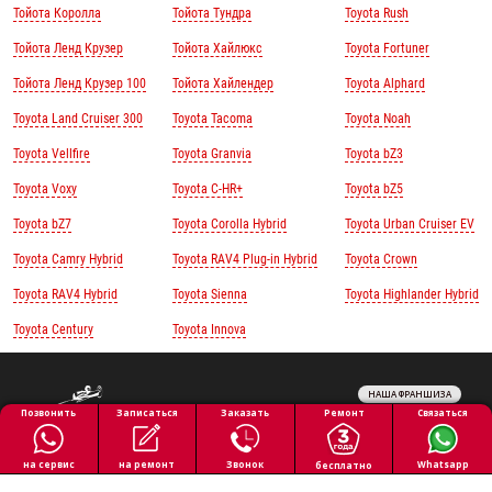
Тойота Королла
Тойота Тундра
Toyota Rush
Тойота Ленд Крузер
Тойота Хайлюкс
Toyota Fortuner
Тойота Ленд Крузер 100
Тойота Хайлендер
Toyota Alphard
Toyota Land Cruiser 300
Toyota Tacoma
Toyota Noah
Toyota Vellfire
Toyota Granvia
Toyota bZ3
Toyota Voxy
Toyota C-HR+
Toyota bZ5
Toyota bZ7
Toyota Corolla Hybrid
Toyota Urban Cruiser EV
Toyota Camry Hybrid
Toyota RAV4 Plug-in Hybrid
Toyota Crown
Toyota RAV4 Hybrid
Toyota Sienna
Toyota Highlander Hybrid
Toyota Century
Toyota Innova
НАША ФРАНШИЗА
Обработка персональных данных
Ремонт
Позвонить
Заказать
Связаться
Записаться
Политика конфиденциальности
Полезная информация
на ремонт
на сервис
Звонок
Whatsapp
бесплатно
Все права защищены © 2026 АВТОПИЛОТ