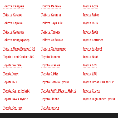
Тойота Калдина
Тойота Селика
Toyota Agya
Тойота Камри
Тойота Сиенна
Toyota Raize
Тойота Карина
Тойота Таун Айс
Toyota C-HR
Тойота Королла
Тойота Тундра
Toyota Rush
Тойота Ленд Крузер
Тойота Хайлюкс
Toyota Fortuner
Тойота Ленд Крузер 100
Тойота Хайлендер
Toyota Alphard
Toyota Land Cruiser 300
Toyota Tacoma
Toyota Noah
Toyota Vellfire
Toyota Granvia
Toyota bZ3
Toyota Voxy
Toyota C-HR+
Toyota bZ5
Toyota bZ7
Toyota Corolla Hybrid
Toyota Urban Cruiser EV
Toyota Camry Hybrid
Toyota RAV4 Plug-in Hybrid
Toyota Crown
Toyota RAV4 Hybrid
Toyota Sienna
Toyota Highlander Hybrid
Toyota Century
Toyota Innova