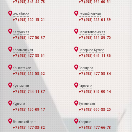
+7 (495) 545-44-78
+7 (495) 161-60-51
Измайлово
Речной вокзал
+7 (495) 120-15-21
+7 (495) 215-01-39
Калужская
Севастопольская
+7 (495) 477-50-37
+7 (495) 151-89-70
Коломенская
Северное Бутово
+7 (495) 477-33-61
+7 (495) 646-11-36
Крылатское
Солнцево
+7 (495) 215-53-52
+7 (495) 477-53-84
Кузьминки
Строгино
+7 (495) 744-11-37
+7 (495) 846-00-14
Куркино
Тушинская
+7 (495) 150-09-17
+7 (495) 660-83-20
Ленинский пр-т
Ховрино
+7 (495) 477-33-82
+7 (495) 477-66-78