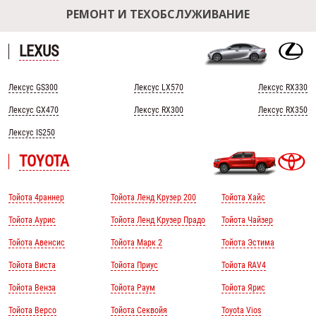
РЕМОНТ И ТЕХОБСЛУЖИВАНИЕ
LEXUS
Лексус GS300
Лексус LX570
Лексус RX330
Лексус GX470
Лексус RX300
Лексус RX350
Лексус IS250
TOYOTA
Тойота 4раннер
Тойота Ленд Крузер 200
Тойота Хайс
Тойота Аурис
Тойота Ленд Крузер Прадо
Тойота Чайзер
Тойота Авенсис
Тойота Марк 2
Тойота Эстима
Тойота Виста
Тойота Приус
Тойота RAV4
Тойота Венза
Тойота Раум
Тойота Ярис
Тойота Версо
Тойота Секвойя
Toyota Vios