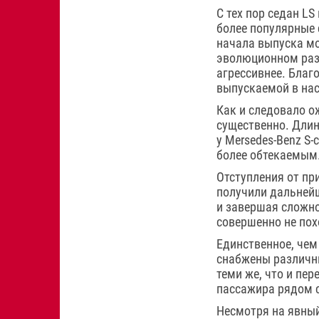
С тех пор седан L
более популярные 
начала выпуска мо
эволюционном разв
агрессивнее. Благ
выпускаемой в на
Как и следовало о
существенно. Длин
у Mersedes-Benz S
более обтекаемым
Отступления от пр
получили дальнейш
и завершая сложно
совершенно не пох
Единственное, чем
снабжены различны
теми же, что и пер
пассажира рядом с
Несмотря на явный