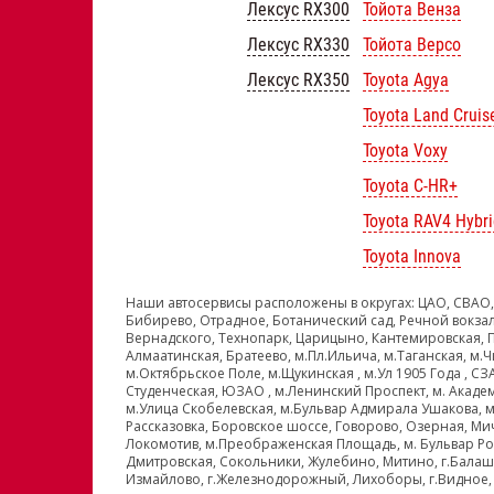
Лексус RX300
Тойота Венза
Лексус RX330
Тойота Версо
Лексус RX350
Toyota Agya
Toyota Land Cruis
Toyota Voxy
Toyota C-HR+
Toyota RAV4 Hybri
Toyota Innova
Наши автосервисы расположены в округах: ЦАО, СВАО,
Бибирево, Отрадное, Ботанический сад, Речной вокзал
Вернадского, Технопарк, Царицыно, Кантемировская, 
Алмаатинская, Братеево, м.Пл.Ильича, м.Таганская, м.Ч
м.Октябрьское Поле, м.Щукинская , м.Ул 1905 Года , С
Студенческая, ЮЗАО , м.Ленинский Проспект, м. Акаде
м.Улица Скобелевская, м.Бульвар Адмирала Ушакова, м
Рассказовка, Боровское шоссе, Говорово, Озерная, Ми
Локомотив, м.Преображенская Площадь, м. Бульвар Рок
Дмитровская, Сокольники, Жулебино, Митино, г.Балаши
Измайлово, г.Железнодорожный, Лихоборы, г.Видное, 