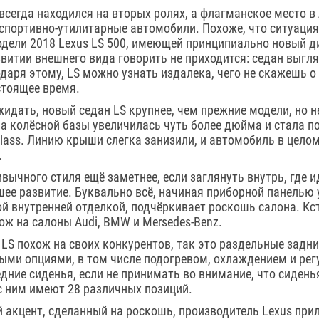
S всегда находился на вторых ролях, а флагманское место 
спортивно-утилитарные автомобили. Похоже, что ситуация
дели 2018 Lexus LS 500, имеющей принципиально новый д
итии внешнего вида говорить не приходится: седан выгл
одаря этому, LS можно узнать издалека, чего не скажешь о
стоящее время.
жидать, новый седан LS крупнее, чем прежние модели, но н
а колёсной базы увеличилась чуть более дюйма и стала по
-class. Линию крыши слегка занизили, и автомобиль в цело
.
ивычного стиля ещё заметнее, если заглянуть внутрь, где 
ее развитие. Буквально всё, начиная приборной панелью
й внутренней отделкой, подчёркивает роскошь салона. Кст
ож на салоны Audi, BMW и Mersedes-Benz.
 LS похож на своих конкурентов, так это раздельные задни
ми опциями, в том числе подогревом, охлаждением и регу
едние сиденья, если не принимать во внимание, что сидень
 ним имеют 28 различных позиций.
 акцент, сделанный на роскошь, производитель Lexus пр