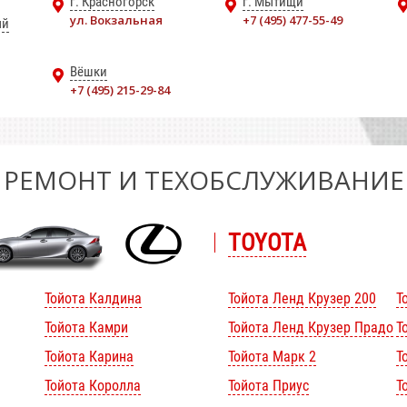
г. Красногорск
г. Мытищи
ул. Вокзальная
+7 (495) 477-55-49
ый
Вёшки
+7 (495) 215-29-84
РЕМОНТ И ТЕХОБСЛУЖИВАНИЕ
TOYOTA
Тойота Калдина
Тойота Ленд Крузер 200
Т
Тойота Камри
Тойота Ленд Крузер Прадо
Т
Тойота Карина
Тойота Марк 2
Т
Тойота Королла
Тойота Приус
Т