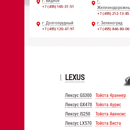
г. Видное
г.
+7 (495) 165-31-51
Железнодорожн
+7 (495) 212-13-85
г. Долгопрудный
г. Зеленоград
+7 (495) 120-47-97
+7 (495) 846-80-06
LEXUS
Лексус GS300
Тойота 4раннер
Лексус GX470
Тойота Аурис
Лексус IS250
Тойота Авенсис
Лексус LX570
Тойота Виста