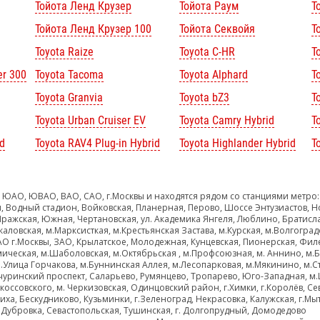
Тойота Ленд Крузер
Тойота Раум
Т
Тойота Ленд Крузер 100
Тойота Секвойя
Т
Toyota Raize
Toyota C-HR
T
er 300
Toyota Tacoma
Toyota Alphard
To
Toyota Granvia
Toyota bZ3
T
Toyota Urban Cruiser EV
Toyota Camry Hybrid
T
d
Toyota RAV4 Plug-in Hybrid
Toyota Highlander Hybrid
T
 ЮАО, ЮВАО, ВАО, САО, г.Москвы и находятся рядом со станциями метро:
, Водный стадион, Войковская, Планерная, Перово, Шоссе Энтузиастов, Н
Пражская, Южная, Чертановская, ул. Академика Янгеля, Люблино, Братисл
каловская, м.Марксисткая, м.Крестьянская Застава, м.Курская, м.Волгоград
ЗАО г.Москвы, ЗАО, Крылатское, Молодежная, Кунцевская, Пионерская, Фил
мическая, м.Шаболовская, м.Октябрьская , м.Профсоюзная, м. Аннино, м.
.Улица Горчакова, м.Буннинская Аллея, м.Лесопарковая, м.Мякинино, м.Ст
чуринский проспект, Саларьево, Румянцево, Тропарево, Юго-Западная, м.
оссовского, м. Черкизовская, Одинцовский район, г.Химки, г.Королёв, Се
ха, Бескудниково, Кузьминки, г.Зеленоград, Некрасовка, Калужская, г.Мы
Дубровка, Севастопольская, Тушинская, г. Долгопрудный, Домодедово