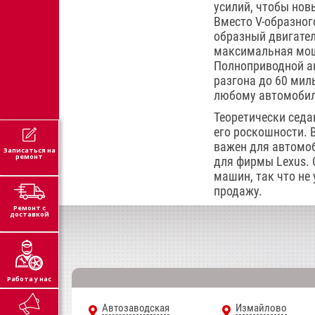
усилий, чтобы нов
Вместо V-образног
образный двигател
максимальная мощ
Полноприводной а
разгона до 60 миль
любому автомобилю
Теоретически седа
его роскошности. 
важен для автомоб
Записаться на
ремонт
для фирмы Lexus. 
машин, так что не 
продажу.
Ремонт с
доставкой
Работа у нас
Автозаводская
Измайлово