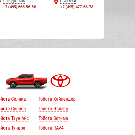
г. Подольск
г. Химки
+7 (495) 666-56-58
+7 (495) 477-66-78
ойота Селика
Тойота Хайлендер
ойота Сиенна
Тойота Чайзер
ойота Таун Айс
Тойота Эстима
ойота Тундра
Тойота RAV4