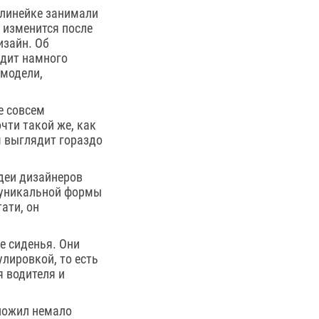
в линейке занимали
 изменится после
изайн. Об
ядит намного
 модели,
е совсем
чти такой же, как
м выглядит гораздо
идеи дизайнеров
 уникальной формы
ати, он
е сиденья. Они
лировкой, то есть
я водителя и
иложил немало