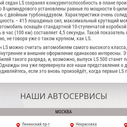
ый седан LS сохранял конкурентоспособность в плане прои
о 8-цилиндрового установлены равные по мощности 6-цил
ь с двойным турбонаддувом. Характеристики очень солид
ность – 415 лошадиных сил, максимальный крутящий мом
втомобиль оснащён стандартной 10-ступенчатой коробкой
 в час (100 км) составляет 4,5 секунды. Такой показатель 
, не говоря уже о таком крупном, как LS.
н LS можно считать автомобилем самого высокого класса,
Внутреннее и внешнее оформление одинаково интересны. Э
илей такого разряда, и, возможно, выпуск LS 500 станет 
Однажды она уже перевернула все наши представления о 
удивляйтесь, если это вновь произойдёт, когда первые LS 
НАШИ АВТОСЕРВИСЫ
МОСКВА
Ленинский пр-т
Некрасовка