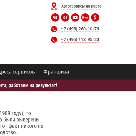
Автосервисы на карте
+7 (495) 260-10-76
+7 (495) 118-95-20
дреса сервисов
Франшиза
та, работаем на результат!
989 году), то
ва были выверены
тот факт никого не
одство.