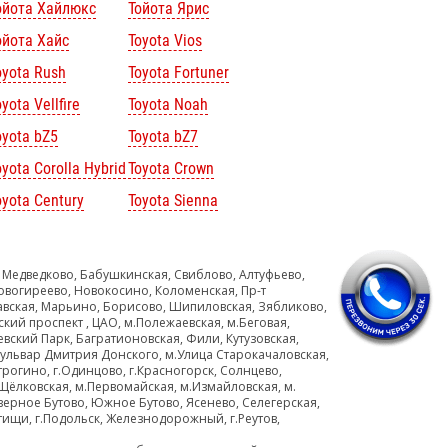
ойота Хайлюкс
Тойота Ярис
ойота Хайс
Toyota Vios
oyota Rush
Toyota Fortuner
yota Vellfire
Toyota Noah
oyota bZ5
Toyota bZ7
oyota Corolla Hybrid
Toyota Crown
oyota Century
Toyota Sienna
 Медведково, Бабушкинская, Свиблово, Алтуфьево,
овогиреево, Новокосино, Коломенская, Пр-т
авская, Марьино, Борисово, Шипиловская, Зябликово,
ский проспект , ЦАО, м.Полежаевская, м.Беговая,
евский Парк, Багратионовская, Фили, Кутузовская,
Бульвар Дмитрия Донского, м.Улица Старокачаловская,
рогино, г.Одинцово, г.Красногорск, Солнцево,
Щёлковская, м.Первомайская, м.Измайловская, м.
верное Бутово, Южное Бутово, Ясенево, Селегерская,
тищи, г.Подольск, Железнодорожный, г.Реутов,