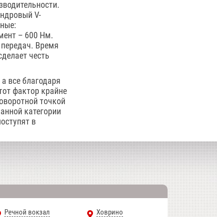
зводительности.
индровый V-
ные:
ент – 600 Нм.
 передач. Время
сделает честь
 а все благодаря
тот фактор крайне
поворотной точкой
данной категории
поступят в
Речной вокзал
Ховрино