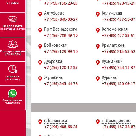
+7 (495) 150-29-85
+7 (495) 120-15-21
Отзывы
Алтуфьево
Калужская
+7 (495) 846-00-27
+7 (495) 477-50-37
Предложить
Пр-т Вернадского
Коломенская
сотрудничество
+7 (495) 789-49-10
+7 (495) 477-33-61
Войковская
Крылатское
+7 (495) 129-99-10
+7 (495) 215-53-52
Корпоративным
клиентам
Дубровка
Кузьминки
+7 (495) 120-12-35
+7 (495) 744-11-37
Оплата в
Жулебино
Куркино
рассрочку
+7 (495) 545-44-78
+7 (495) 150-09-17
Связаться по
Whatsapp
г. Балашиха
г. Домодедово
+7 (495) 488-66-25
+7 (495) 187-38-87